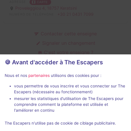
ADRESSE
CARTE
Proveleggiou 4,
18757 Keratsini
+30 21 0431 7099
NUMÉRO DE TÉLÉPHONE
Contacter cette enseigne
Signaler un changement
C'est votre enseigne ?
🍪 Avant d'accéder à The Escapers
Nous et nos
partenaires
utilisons des cookies pour :
Salles d'escape game de Exitus
vous permettre de vous inscrire et vous connecter sur The
Escapers (nécessaire au fonctionnement)
mesurer les statistiques d'utilisation de The Escapers pour
comprendre comment la plateforme est utilisée et
l'améliorer en continu
2 h
The Escapers n'utilise pas de cookie de ciblage publicitaire.
Cursed Doll Universe