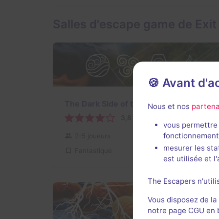
Salles d'escape game de Exit
🍪 Avant d'
80 min
The Dark Side of the Elements
Nous et nos
partena
3,8 / 5
13 avis
vous permettre 
fonctionnement
2-5 joueurs
Intermédiaire
mesurer les sta
Fantastique
14€ - 18€
est utilisée et 
The Escapers n'utili
Vous disposez de la
notre page CGU en ba