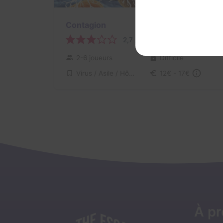
70 min
Contagion
2,7 / 5
2 avis
2-6 joueurs
Difficile
Virus / Asile / Hôpital
12€ - 17€
À p