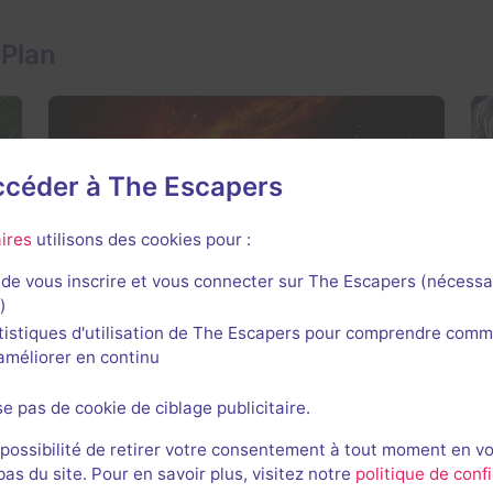
 Plan
accéder à The Escapers
Operation Hammer
ires
utilisons des cookies pour :
4 / 5
2 avis
de vous inscrire et vous connecter sur The Escapers (nécessa
)
2-4 joueurs
Intermédiaire
tistiques d'utilisation de The Escapers pour comprendre comm
Catastrophe
Non renseigné
l'améliorer en continu
se pas de cookie de ciblage publicitaire.
 possibilité de retirer votre consentement à tout moment en v
s du site. Pour en savoir plus, visitez notre
politique de confi