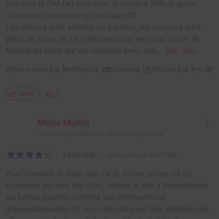
pas pcq le GM fait clignoter la lumière 50fois qu'on
comprend mieux ce qu'on loupe 😓
Les décors sont abîmés de partout, les couloirs sont
plein de trous et ce n'est pas pour les jump scare 😅
Mettre un code sur un cadenas avec une...
Voir plus
😨
2/3
3,5
3
4
Décor et son
Énigmes
Scénario
Difficulté
Peur
2
Utile
Marie Mullet
1433
escapes réalisés
1403
escapes notés
5 août 2026
salle jouée le 4 août 2026
Pour l'instant la salle que j'ai le moins aimée de ce
troisième escape trip grec, même si elle a évidemment
de belles qualités comme ses interventions
impressionnantes et ses cinématiques très esthétiques,