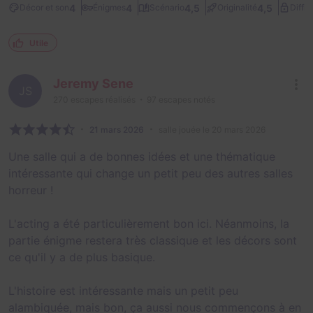
4
4
4,5
4,5
Décor et son
Énigmes
Scénario
Originalité
Diffic
Utile
Jeremy Sene
JS
270
escapes réalisés
97
escapes notés
21 mars 2026
salle jouée le 20 mars 2026
Une salle qui a de bonnes idées et une thématique
intéressante qui change un petit peu des autres salles
horreur !
L'acting a été particulièrement bon ici. Néanmoins, la
partie énigme restera très classique et les décors sont
ce qu'il y a de plus basique.
L'histoire est intéressante mais un petit peu
alambiquée, mais bon, ça aussi nous commençons à en