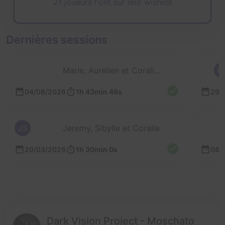
21 joueurs l'ont sur leur wishlist
Dernières sessions
Marie, Aurelien et Coraline
K
04/08/2026
1h 43min 46s
29/
JS
Jeremy, Sibylle et Coralie
20/03/2026
1h 30min 0s
08/
Dark Vision Project - Moschato