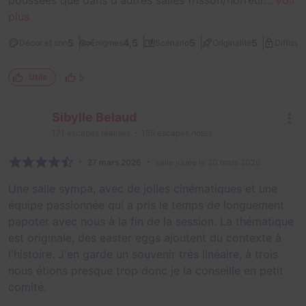
plus
5
4,5
5
5
Décor et son
Énigmes
Scénario
Originalité
Difficult
5
Utile
Sibylle Belaud
171
escapes réalisés
159
escapes notés
27 mars 2026
salle jouée le 20 mars 2026
Une salle sympa, avec de jolies cinématiques et une
équipe passionnée qui a pris le temps de longuement
papoter avec nous à la fin de la session. La thématique
est originale, des easter eggs ajoutent du contexte à
l'histoire. J'en garde un souvenir très linéaire, à trois
nous étions presque trop donc je la conseille en petit
comité.