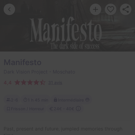
Manifesto
Dark Vision Project
- Moschato
4,4
31 avis
2-6
1 h 45 min
Intermédiaire
Frisson / Horreur
24€ - 40€
Past, present and future, jumpled memories through