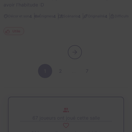
avoir l'habitude :D
1
4
4
4
4
Décor et son
Énigmes
Scénario
Originalité
Difficulté
Utile
1
2
…
7
67 joueurs ont joué cette salle