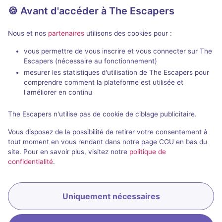
🍪 Avant d'accéder à The Escapers
Nous et nos
partenaires
utilisons des cookies pour :
vous permettre de vous inscrire et vous connecter sur The
Jeu immersif
2 h
Escapers (nécessaire au fonctionnement)
mesurer les statistiques d'utilisation de The Escapers pour
Don't take a Breath
Hide N Seek
comprendre comment la plateforme est utilisée et
Verone
- Athènes
Brainiac
- Athè
l'améliorer en continu
4,9 / 5
45 avis
The Escapers n'utilise pas de cookie de ciblage publicitaire.
2 - 6
Pour débuter
2 - 6
Vous disposez de la possibilité de retirer votre consentement à
Frisson / Horreur
25€
tout moment en vous rendant dans notre page CGU en bas du
site. Pour en savoir plus, visitez notre
politique de
confidentialité
.
Uniquement nécessaires
Réserver