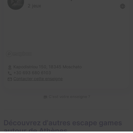
2 jeux
Kapodistriou 150,
18345 Moschato
+30 693 680 6103
Contacter cette enseigne
C'est votre enseigne ?
Découvrez d'autres escape games
autour de Athènes