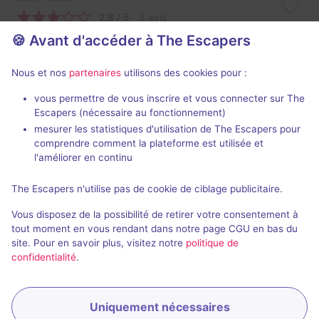
2,8 / 5
3 avis
🍪 Avant d'accéder à The Escapers
2 - 6
Intermédiaire
Frisson / Horreur
27€ - 35€
Nous et nos
partenaires
utilisons des cookies pour :
vous permettre de vous inscrire et vous connecter sur The
Escapers (nécessaire au fonctionnement)
mesurer les statistiques d'utilisation de The Escapers pour
comprendre comment la plateforme est utilisée et
l'améliorer en continu
Ouverture prochaine
2 h
The Escapers n'utilise pas de cookie de ciblage publicitaire.
The Neighborhood
Vous disposez de la possibilité de retirer votre consentement à
Aucun avis
tout moment en vous rendant dans notre page CGU en bas du
site. Pour en savoir plus, visitez notre
politique de
2 - 6
Inconnue
confidentialité
.
Frisson / Horreur
Non renseigné
Uniquement nécessaires