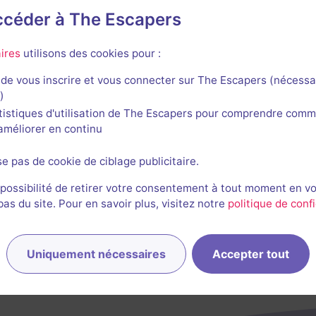
accéder à The Escapers
ck
ires
utilisons des cookies pour :
de vous inscrire et vous connecter sur The Escapers (nécessa
)
tistiques d'utilisation de The Escapers pour comprendre comm
90 min
l'améliorer en continu
Prometheus
se pas de cookie de ciblage publicitaire.
4,2 / 5
9 avis
 possibilité de retirer votre consentement à tout moment en v
2-4 joueurs
Intermédiaire
s du site. Pour en savoir plus, visitez notre
politique de confi
Science-Fiction
Non renseigné
Uniquement nécessaires
Accepter tout