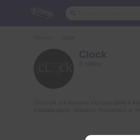
Athènes
Clock
Clock
3 salles
Clock est une enseigne d'escape game à Agia
d'escape game :
Rebellion
,
Prometheus
et
Tr