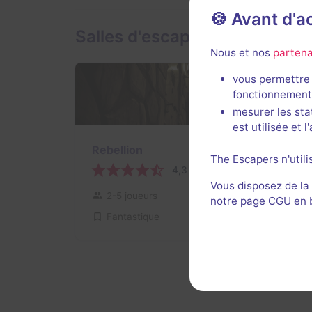
🍪 Avant d'
Salles d'escape game de Clo
Nous et nos
partena
vous permettre 
fonctionnement
mesurer les sta
90 min
est utilisée et 
Rebellion
The Escapers n'utili
4,3 / 5
8 avis
Vous disposez de la
2-5 joueurs
Intermédiaire
notre page CGU en ba
Fantastique
Non renseigné