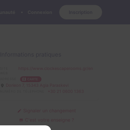
nauté
Connexion
Inscription
Informations pratiques
https://www.clockescaperooms.gr/en
SITE
WEB
ADRESSE
CARTE
Dorieon 7,
15343 Agia Paraskevi
+30 21 0600 1363
NUMÉRO DE TÉLÉPHONE
Signaler un changement
C'est votre enseigne ?