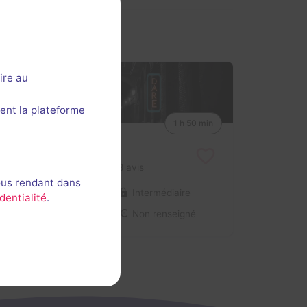
ire au
ent la plateforme
1 h 50 min
Truth or Dare
4,1 / 5
8 avis
ous rendant dans
3-6 joueurs
Intermédiaire
dentialité
.
Enquête / Mystère
Non renseigné