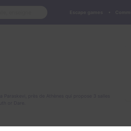
Escape games
Commu
 Paraskevi, près de Athènes qui propose 3 salles
uth or Dare
.