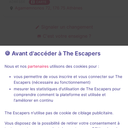
ADRESSE
CARTE
Agamemnonos 72,
176 75 Athènes
Signaler un changement
C'est votre enseigne ?
🍪 Avant d'accéder à The Escapers
Salles d'escape game de Adventure
Nous et nos
partenaires
utilisons des cookies pour :
Arena
vous permettre de vous inscrire et vous connecter sur The
Escapers (nécessaire au fonctionnement)
mesurer les statistiques d'utilisation de The Escapers pour
comprendre comment la plateforme est utilisée et
l'améliorer en continu
80 min
The Escapers n'utilise pas de cookie de ciblage publicitaire.
The Prison
Vous disposez de la possibilité de retirer votre consentement à