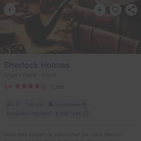
Sherlock Holmes
Angel's Game
- Arçon
3,8
11 avis
3-6
60 min
Intermédiaire
Enquête / Mystère
25€ - 29€
Vous êtes contactés aujourd'hui par John Watson