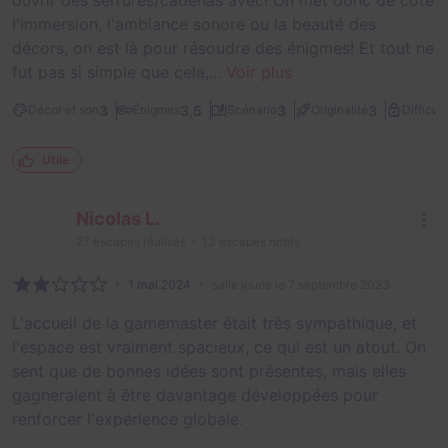
l'immersion, l'ambiance sonore ou la beauté des
décors, on est là pour résoudre des énigmes! Et tout ne
fut pas si simple que cela,...
Voir plus
3
3,5
3
3
Décor et son
Énigmes
Scénario
Originalité
Difficult
Utile
Nicolas L.
27
escapes réalisés
13
escapes notés
1 mai 2024
salle jouée le 7 septembre 2023
L'accueil de la gamemaster était très sympathique, et
l'espace est vraiment spacieux, ce qui est un atout. On
sent que de bonnes idées sont présentes, mais elles
gagneraient à être davantage développées pour
renforcer l'expérience globale.