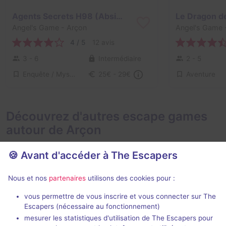
Agents Secrets H98 (Absinthe)
Angel's Game
- Arçon
Angel's Game
4 / 5
12 avis
3 - 6
Intermédiaire
2 - 5
Enquête / Mystère
Aventure
25€ - 29€
Découvrez d'autres escape games
autour de Arçon
🍪 Avant d'accéder à The Escapers
Nous et nos
partenaires
utilisons des cookies pour :
En extérieur
2 h
vous permettre de vous inscrire et vous connecter sur The
Escapers (nécessaire au fonctionnement)
La Disparition
Le Secret d
mesurer les statistiques d'utilisation de The Escapers pour
Dream Studio
-
Eskap