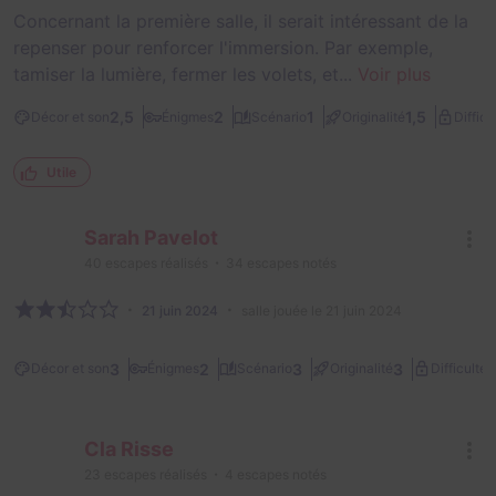
Concernant la première salle, il serait intéressant de la
repenser pour renforcer l'immersion. Par exemple,
tamiser la lumière, fermer les volets, et...
Voir plus
2,5
2
1
1,5
Décor et son
Énigmes
Scénario
Originalité
Difficu
Utile
Sarah Pavelot
40
escapes réalisés
34
escapes notés
21 juin 2024
salle jouée le 21 juin 2024
2
3
2
3
3
Décor et son
Énigmes
Scénario
Originalité
Difficulté
Cla Risse
23
escapes réalisés
4
escapes notés