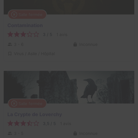
Salle fermée
Contamination
3 / 5
1 avis
3 - 6
Inconnue
Virus / Asile / Hôpital
Salle fermée
La Crypte de Loverchy
3,5 / 5
1 avis
3 - 5
Inconnue