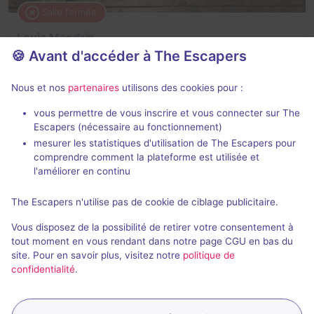
Salle fermée
Louis Mandrin
🍪 Avant d'accéder à The Escapers
3,5 / 5
1 avis
3 - 5
Inconnue
Nous et nos
partenaires
utilisons des cookies pour :
Historique / Culturel
vous permettre de vous inscrire et vous connecter sur The
Escapers (nécessaire au fonctionnement)
mesurer les statistiques d'utilisation de The Escapers pour
comprendre comment la plateforme est utilisée et
l'améliorer en continu
The Escapers n'utilise pas de cookie de ciblage publicitaire.
Salle fermée
Vous disposez de la possibilité de retirer votre consentement à
Mona Lisa
tout moment en vous rendant dans notre page CGU en bas du
site. Pour en savoir plus, visitez notre
politique de
Aucun avis
confidentialité
.
3 - 6
× 2 salles
Intermédiaire
Enquête / Mystère