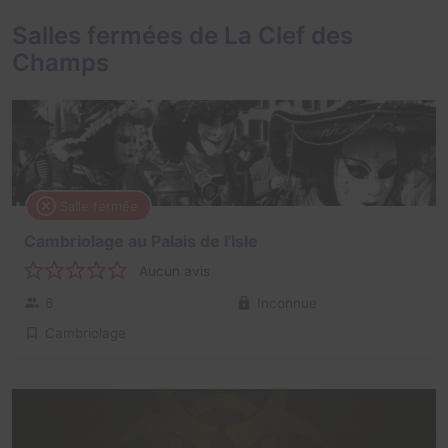
Salles fermées de La Clef des
Champs
Salle fermée
Cambriolage au Palais de l'Isle
Aucun avis
6
Inconnue
Cambriolage