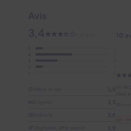
Avis
3,4
10 a
• 10 avis
5
1
4
5
3
3
2
1
1
0
Un esc
3,9
Décor et son
Idéal 
3,5
Énigmes
Décor 
3,6
Scénario
Util
2,9
Originalité, effet waouh