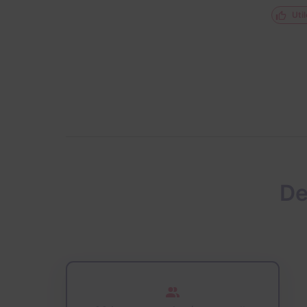
Util
De