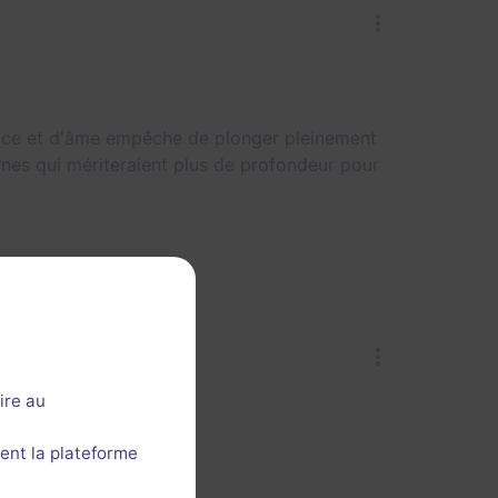
 place et d'âme empêche de plonger pleinement
nes qui mériteraient plus de profondeur pour
ire au
ent la plateforme