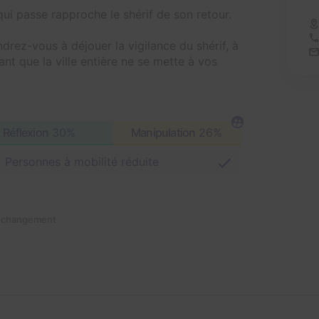
ui passe rapproche le shérif de son retour.
ndrez-vous à déjouer la vigilance du shérif, à
t que la ville entière ne se mette à vos
Réflexion
30%
Manipulation
26%
Personnes à mobilité réduite
n changement