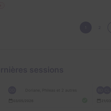
e
1
2
rnières sessions
DD
Doriane, Phileas et 2 autres
BD
CL
03/05/2026
21/0