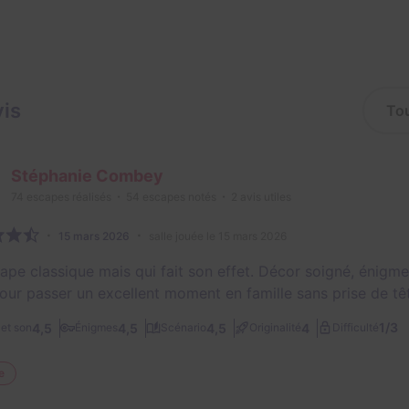
vis
Stéphanie Combey
74
escapes réalisés
54
escapes notés
2
avis utiles
15 mars 2026
salle jouée le 15 mars 2026
ape classique mais qui fait son effet. Décor soigné, énigmes 
pour passer un excellent moment en famille sans prise de tê
1/3
4,5
4,5
4,5
4
et son
Énigmes
Scénario
Originalité
Difficulté
e