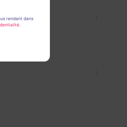
ous rendant dans
dentialité
.
3