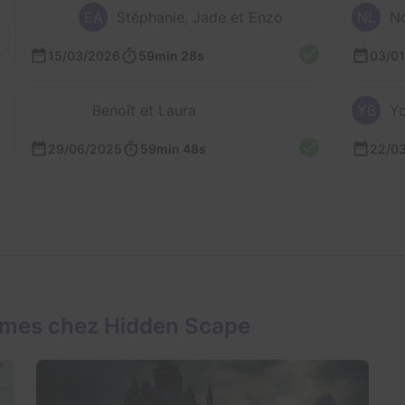
EA
Stéphanie, Jade et Enzo
NL
No
15/03/2026
59min 28s
03/0
Benoît et Laura
YB
Yo
29/06/2025
59min 48s
22/0
ames chez Hidden Scape