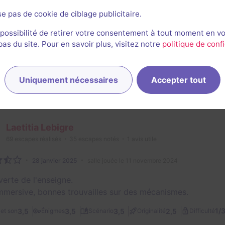
se pas de cookie de ciblage publicitaire.
Ben Del
 possibilité de retirer votre consentement à tout moment en v
31
escapes réalisés
9
escapes notés
s du site. Pour en savoir plus, visitez notre
politique de confi
21 mars 2026
salle jouée le 21 mars 2026
Uniquement nécessaires
Accepter tout
2/3
5
5
5
3,5
et son
Énigmes
Scénario
Originalité
Difficulté
Laetitia Lebigre
69
escapes réalisés
35
escapes notés
1
avis utile
28 janvier 2025
salle jouée le 11 novembre 2024
erte de l'enseigne.
immersive, bonnes trouvailles sur des mécanismes.
1/
3,5
3,5
3,5
2,5
et son
Énigmes
Scénario
Originalité
Difficulté