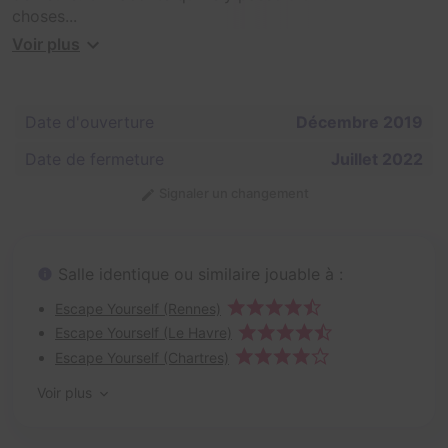
choses...
Voir plus
Avec quelques amis, vous décidez d'aller visiter le fruit
de votre héritage. Mais rien ne se passe comme prévu...
Date d'ouverture
Décembre 2019
Date de fermeture
Juillet 2022
Signaler un changement
Salle identique ou similaire jouable à :
Escape Yourself (Rennes)
Escape Yourself (Le Havre)
Escape Yourself (Chartres)
Voir plus