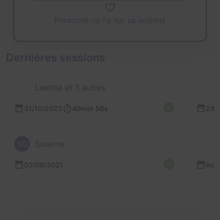
Personne ne l'a sur sa wishlist
Dernières sessions
Laetitia et 3 autres
31/10/2022
49min 56s
29/
SG
Solenne
03/08/2021
inc