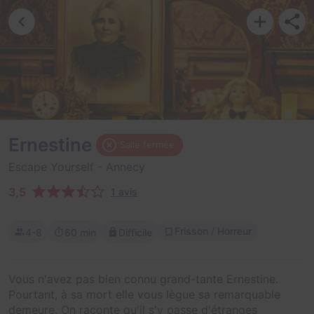
Ernestine
Salle fermée
Escape Yourself
- Annecy
3,5
1 avis
Frisson / Horreur
4-8
60 min
Difficile
Vous n'avez pas bien connu grand-tante Ernestine.
Pourtant, à sa mort elle vous lègue sa remarquable
demeure. On raconte qu'il s'y passe d'étranges