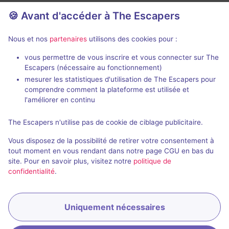
🍪 Avant d'accéder à The Escapers
Nous et nos
partenaires
utilisons des cookies pour :
vous permettre de vous inscrire et vous connecter sur The
Escapers (nécessaire au fonctionnement)
L'Échoppe de Madame Ming
Celestia : la
mesurer les statistiques d'utilisation de The Escapers pour
L'Atelier des 
comprendre comment la plateforme est utilisée et
L'Atelier des Énigmes
- Annecy
l'améliorer en continu
4,8 / 5
209 avis
2 - 6
The Escapers n'utilise pas de cookie de ciblage publicitaire.
2 - 6
Intermédiaire
Vous disposez de la possibilité de retirer votre consentement à
Enquête / Mystère
28€ - 45€
tout moment en vous rendant dans notre page CGU en bas du
site. Pour en savoir plus, visitez notre
politique de
confidentialité
.
Uniquement nécessaires