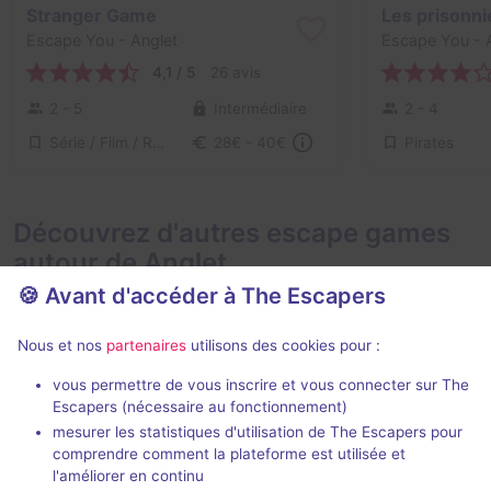
Stranger Game
Escape You
- Anglet
Escape You
- 
4,1 / 5
26 avis
2 - 5
Intermédiaire
2 - 4
Série / Film / Roman
Pirates
28€ - 40€
Découvrez d'autres escape games
autour de Anglet
🍪 Avant d'accéder à The Escapers
Nous et nos
partenaires
utilisons des cookies pour :
vous permettre de vous inscrire et vous connecter sur The
90 min
Escapers (nécessaire au fonctionnement)
mesurer les statistiques d'utilisation de The Escapers pour
Le Mystère Da Vinci
Mission Kepl
comprendre comment la plateforme est utilisée et
Ilusiom
- Anglet
Ilusiom
- Angle
l'améliorer en continu