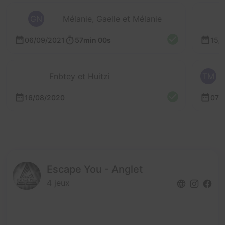
GN
Mélanie, Gaelle et Mélanie
06/09/2021
57min 00s
15/
Fnbtey et Huitzi
TM
16/08/2020
07/
Escape You - Anglet
4 jeux