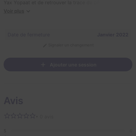
Yax Yopaat et de retrouver la trace du célèbre
archéologue, Jonathan Jones. Lors de votre expédition,
Voir plus
tout ne se passe pas comme prévu... Vous voilà piégé
et emmuré pour toujours ! À moins que...
Date de fermeture
Janvier 2022
Signaler un changement
Ajouter une session
Avis
• 0 avis
5
0