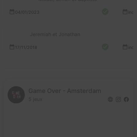
04/01/2023
inc
Jeremiah et Jonathan
17/11/2018
inc
Game Over - Amsterdam
5 jeux