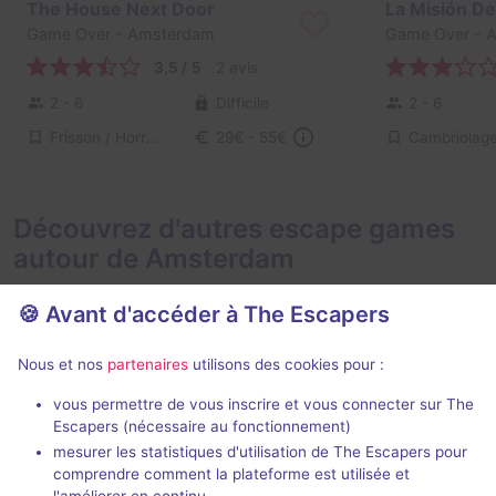
The House Next Door
La Misión De
Game Over
- Amsterdam
Game Over
- 
3,5 / 5
2 avis
2 - 6
Difficile
2 - 6
Frisson / Horreur
29€ - 55€
Découvrez d'autres escape games
autour de Amsterdam
🍪 Avant d'accéder à The Escapers
Nous et nos
partenaires
utilisons des cookies pour :
90 min
vous permettre de vous inscrire et vous connecter sur The
Escapers (nécessaire au fonctionnement)
The Alchemist
Amsterdam 
mesurer les statistiques d'utilisation de The Escapers pour
Sherlocked
- Amsterdam
Logic Locks
- 
comprendre comment la plateforme est utilisée et
4,9 / 5
112 avis