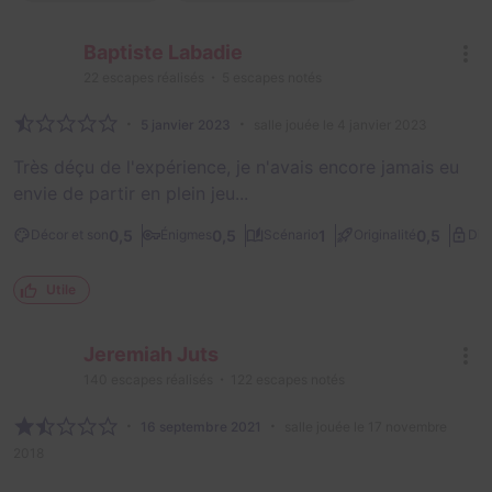
Baptiste Labadie
22
escapes réalisés
5
escapes notés
5 janvier 2023
salle jouée le 4 janvier 2023
Très déçu de l'expérience, je n'avais encore jamais eu
envie de partir en plein jeu...
0,5
0,5
1
0,5
Décor et son
Énigmes
Scénario
Originalité
Diff
Utile
Jeremiah Juts
140
escapes réalisés
122
escapes notés
16 septembre 2021
salle jouée le 17 novembre
2018