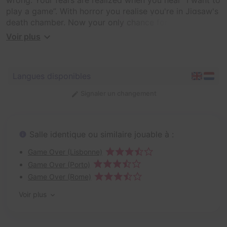
play a game”. With horror you realise you're in Jigsaw's
death chamber. Now your only chance for survival is to
follow his twisted games, do you have what it takes to
Voir plus
defeat jigsaw and earn your freedom, or will it be...
game over?
Langues disponibles
Signaler un changement
Salle identique ou similaire jouable à :
Game Over (Lisbonne)
Game Over (Porto)
Game Over (Rome)
Voir plus