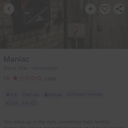
Maniac
Game Over
- Amsterdam
1,0
2 avis
Frisson / Horreur
2-6
60 min
Difficile
25€ - 41€
You wake up in the dark, something feels terribly
wrong. Your fears are realized when you hear “I want to