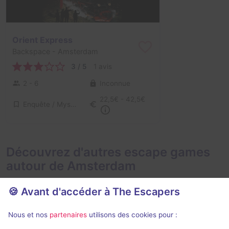
Orient Express
Backspace
- Amsterdam
3 / 5
1 avis
2 - 6
Inconnue
22,5€ - 42,5€
Enquête / Mystère
Découvrez d'autres escape games
autour de Amsterdam
🍪 Avant d'accéder à The Escapers
Nous et nos
partenaires
utilisons des cookies pour :