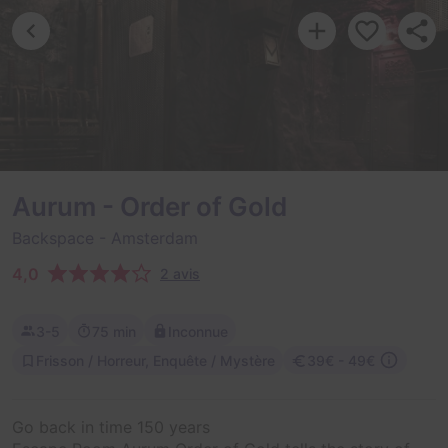
Aurum - Order of Gold
Backspace
- Amsterdam
4,0
2 avis
3-5
75 min
Inconnue
Frisson / Horreur, Enquête / Mystère
39€ - 49€
Go back in time 150 years