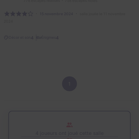
778
escapes réalisés
758
escapes notés
15 novembre 2024
salle jouée le 11 novembre
2024
4
4
Décor et son
Énigmes
1
4 joueurs ont joué cette salle