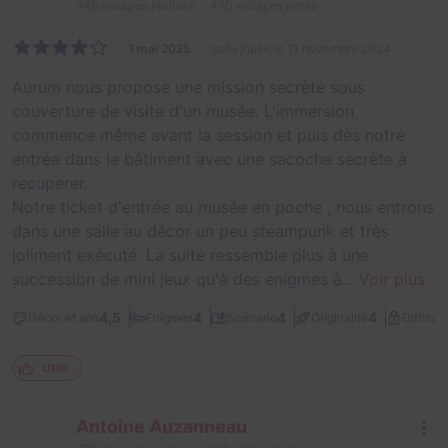
546
escapes réalisés
470
escapes notés
1 mai 2025
salle jouée le 11 novembre 2024
Aurum nous propose une mission secrète sous
couverture de visite d'un musée. L'immersion
commence même avant la session et puis dès notre
entrée dans le bâtiment avec une sacoche secrète à
recuperer.
Notre ticket d'entrée au musée en poche , nous entrons
dans une salle au décor un peu steampunk et très
joliment exécuté. La suite ressemble plus à une
succession de mini jeux qu'à des enigmes à...
Voir plus
4,5
4
4
4
Décor et son
Énigmes
Scénario
Originalité
Difficult
Utile
Antoine Auzanneau