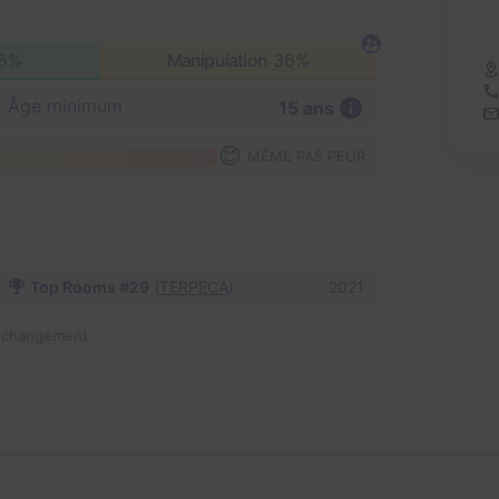
5%
Manipulation
36%
Âge minimum
15 ans
😊
MÊME PAS PEUR
Top Rooms #29
(
TERPECA
)
2021
n changement