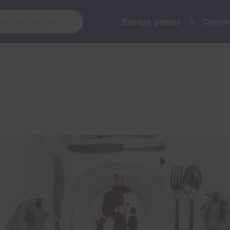
Escape games
Commu