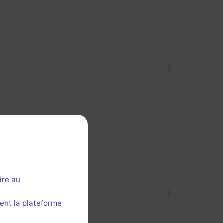


ire au
ent la plateforme