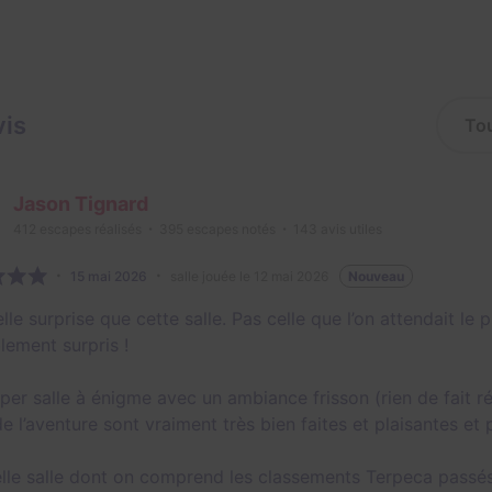
vis
Jason Tignard
412
escapes réalisés
395
escapes notés
143
avis utiles
15 mai 2026
salle jouée le 12 mai 2026
Nouveau
lle surprise que cette salle. Pas celle que l’on attendait le
lement surpris !
per salle à énigme avec un ambiance frisson (rien de fait ré
e l’aventure sont vraiment très bien faites et plaisantes et 
lle salle dont on comprend les classements Terpeca passés