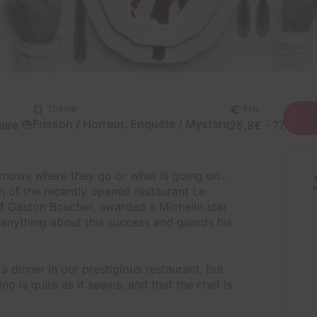
é
Thème
Prix
Frisson / Horreur, Enquête / Mystère
aire
25,8€ - 77,5€
nows where they go or what is going on...
n of the recently opened restaurant Le
f Gaston Boucher, awarded a Michelin star
 anything about this success and guards his
a dinner in our prestigious restaurant, but
ng is quite as it seems, and that the chef is