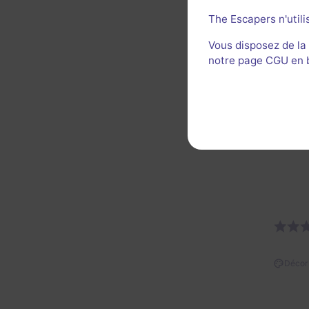
The Escapers n'utili
Prépar
Vous disposez de la
C'est 
notre page CGU en ba
Dès l'
De trè
Décor 
Util
Décor 