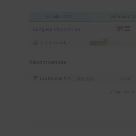
Fouille
29%
Réflexion
3
Langues disponibles
😱 Trouillomètre
Récompenses
Top Rooms #74
(
TERPECA
)
2022
Signaler u