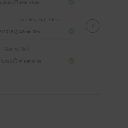
5/2026
50min 00s
Coralie, Ggb, Elise et Cédric
8/2025
42min 00s
Alan et Nell
1/2025
1h 19min 0s