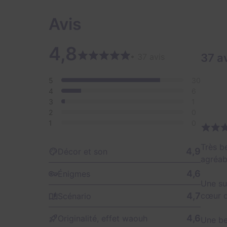
Avis
4,8
37 a
• 37 avis
5
30
4
6
3
1
2
0
1
0
Très be
4,9
Décor et son
agréab
4,6
Énigmes
Une su
4,7
cœur d
Scénario
4,6
Originalité, effet waouh
Une be