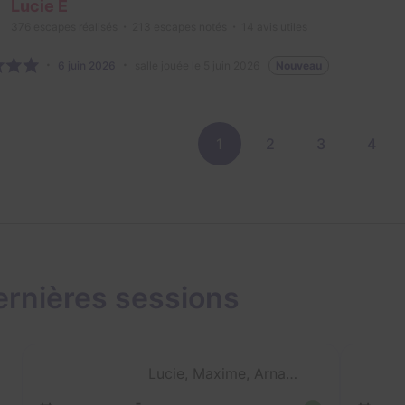
Lucie E
376
escapes réalisés
213
escapes notés
14
avis utiles
6 juin 2026
salle jouée le 5 juin 2026
Nouveau
1
2
3
4
ernières sessions
Lucie, Maxime, Arnaud et Yoann