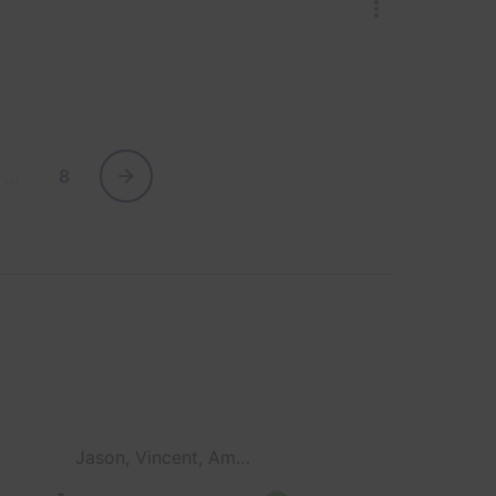
…
8
Jason, Vincent, Amandine et Marie-Ju