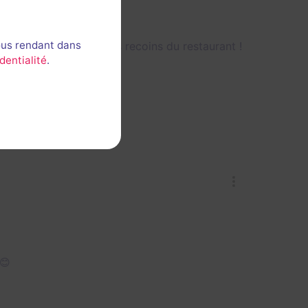
ous rendant dans
 explorer les moindres recoins du restaurant !
dentialité
.
.
us attendent.

😊