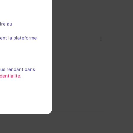
ire au
ent la plateforme
ous rendant dans
dentialité
.