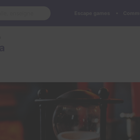
Escape games
Commu
a
a