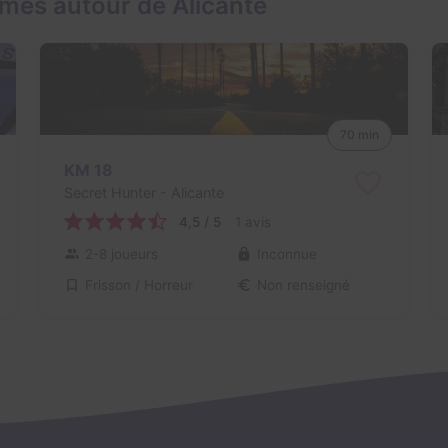
mes autour de Alicante
70 min
KM 18
Secret Hunter
- Alicante
4,5 / 5
1 avis
2-8 joueurs
Inconnue
Frisson / Horreur
Non renseigné