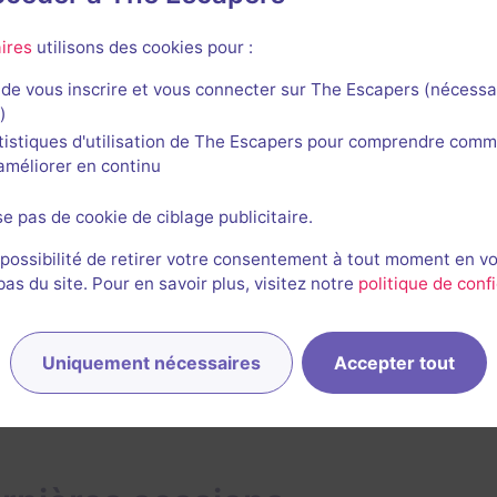
3/3
4
5
4,5
4
et son
Énigmes
Scénario
Originalité
Difficulté
ires
utilisons des cookies pour :
e
de vous inscrire et vous connecter sur The Escapers (nécessa
)
tistiques d'utilisation de The Escapers pour comprendre comm
Stéphanie Noverraz
l'améliorer en continu
1891
escapes réalisés
481
escapes notés
1
avis utile
se pas de cookie de ciblage publicitaire.
15 juillet 2025
salle jouée le 11 octobre 2024
 possibilité de retirer votre consentement à tout moment en v
s du site. Pour en savoir plus, visitez notre
politique de confi
1
Uniquement nécessaires
Accepter tout