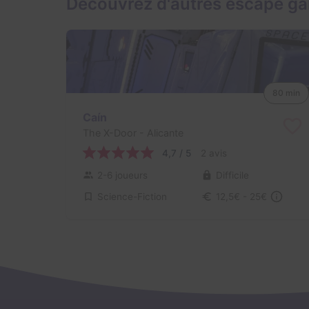
Découvrez d'autres escape ga
80 min
Caín
The X-Door
- Alicante
4,7 / 5
2 avis
2-6 joueurs
Difficile
Science-Fiction
12,5€ - 25€