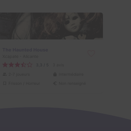
The Haunted House
Xcapate
- Alicante
3,3 / 5
3 avis
2-7 joueurs
Intermédiaire
Frisson / Horreur
Non renseigné