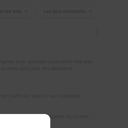
gmes avec quelques originalités très bien
pas cette salle pour des débutants.
.
ment petit par rapport aux standards
luidité à cause de 2-3 énigmes moins bien