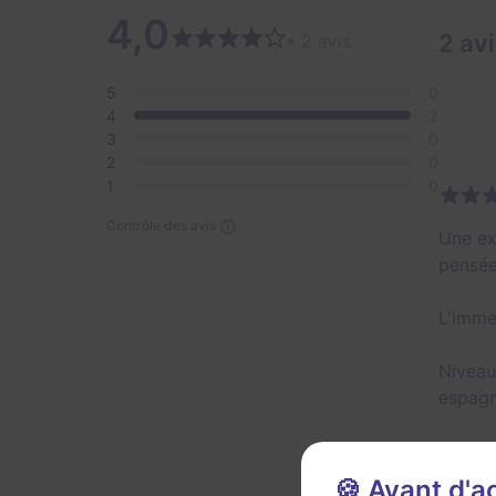
4,0
2 av
• 2 avis
5
0
4
2
3
0
2
0
1
0
Contrôle des avis
Une ex
pensée
L'imme
Niveau
espagn
Pour l
intégr
🍪 Avant d'