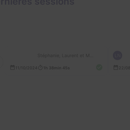
rnières sessions
Stéphanie, Laurent et Mathieu
LN
11/10/2024
1h 38min 45s
22/0