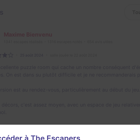
is
Maxime Bienvenu
1341
escapes réalisés
1316
escapes notés
654
avis utiles
25 août 2024
salle jouée le 22 août 2024
cellente puzzle room qui cache un nombre conséquent d'éni
s. On est dans su plutôt difficile et je ne recommanderais 
rsion est au rendez-vous, particulièrement au début du jeu
 décors, c'est assez moyen, avec un espace de jeu relative
ol.
es points négatifs, on notera quelques petits manques de f
ées et pas toujours correctement liées les une au autres.
accéder à The Escapers