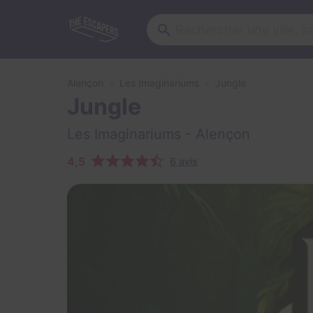
Alençon
Les Imaginariums
Jungle
Jungle
Les Imaginariums
- Alençon
4,5
6 avis