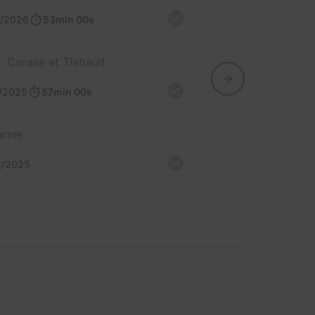
5/2026
53min 00s
Coralie et Thibault
/2025
57min 00s
rine
8/2025