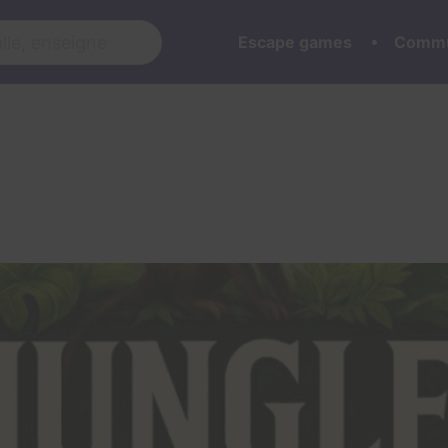
Escape games
Commu