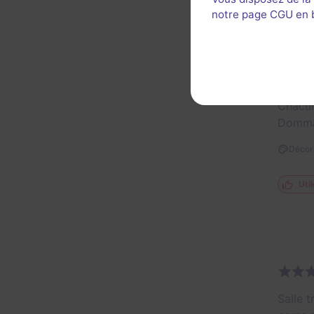
notre page CGU en ba
Très ag
Chacun
Dommag
Décor 
Util
Salle 