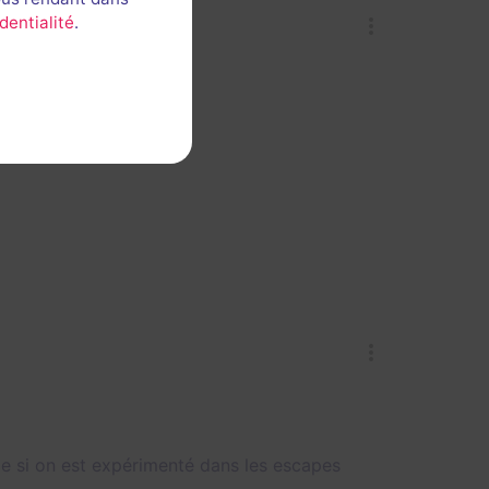
dentialité
.
le si on est expérimenté dans les escapes