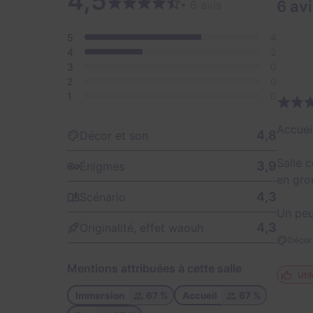
4,5
6 av
• 6 avis
5
4
4
2
3
0
2
0
1
0
Accuei
4,8
Décor et son
Salle c
3,9
Énigmes
en gro
4,3
Scénario
Un peu
4,3
Originalité, effet waouh
Décor 
Mentions attribuées à cette salle
Util
Immersion
67 %
Accueil
67 %