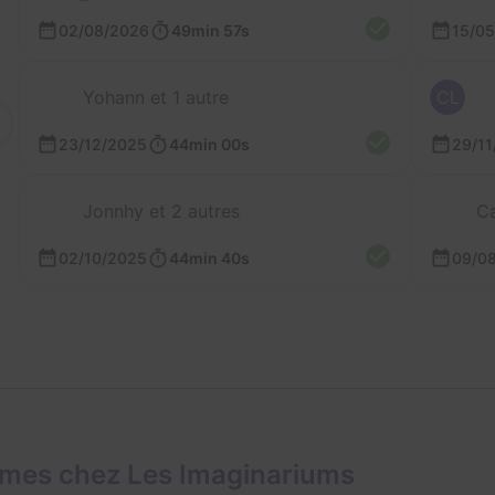
02/08/2026
49min 57s
15/0
Yohann et 1 autre
CL
23/12/2025
44min 00s
29/11
Jonnhy et 2 autres
Ca
02/10/2025
44min 40s
09/0
ames chez Les Imaginariums