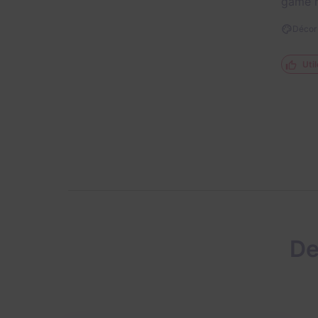
game m
Décor 
Util
De