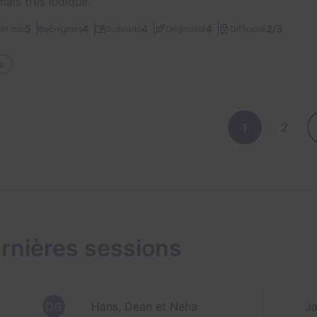
ais très ludique.
2/3
5
4
4
4
et son
Énigmes
Scénario
Originalité
Difficulté
e
1
2
rnières sessions
DG
Hans, Dean et Neha
Ja