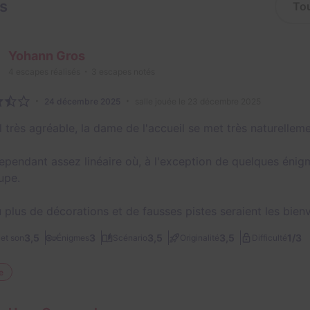
is
Yohann Gros
4
escapes réalisés
3
escapes notés
24 décembre 2025
salle jouée le 23 décembre 2025
l très agréable, la dame de l'accueil se met très naturellem
ependant assez linéaire où, à l'exception de quelques énigmes
upe.
 plus de décorations et de fausses pistes seraient les bien
1/3
3,5
3
3,5
3,5
et son
Énigmes
Scénario
Originalité
Difficulté
e