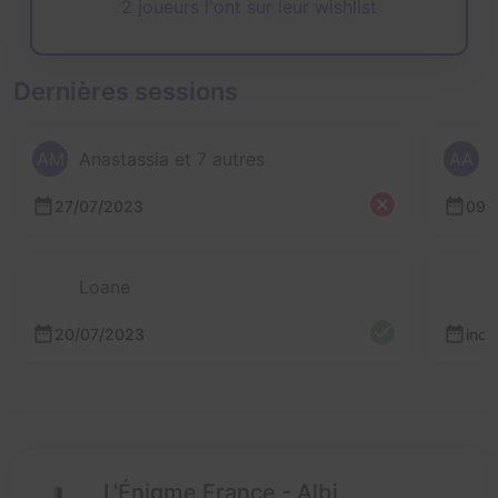
2 joueurs l'ont sur leur wishlist
Dernières sessions
AM
Anastassia et 7 autres
AA
27/07/2023
09/
Loane
20/07/2023
inc
L'Énigme France - Albi