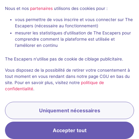
Nous et nos
partenaires
utilisons des cookies pour :
En extéri
vous permettre de vous inscrire et vous connecter sur The
Escapers (nécessaire au fonctionnement)
Hyperion
Héros de l'
mesurer les statistiques d'utilisation de The Escapers pour
Izon Corp
- Albi
Eskap
comprendre comment la plateforme est utilisée et
4,7 / 5
5 avis
l'améliorer en continu
3 - 5
Intermédiaire
2 - 6
× 4
The Escapers n'utilise pas de cookie de ciblage publicitaire.
équipes
Science-Fiction
20€ - 24€
Vous disposez de la possibilité de retirer votre consentement à
tout moment en vous rendant dans notre page CGU en bas du
site. Pour en savoir plus, visitez notre
politique de
confidentialité
.
Uniquement nécessaires
Réserver
Accepter tout
Accueil
Recherche
Connexion
Menu