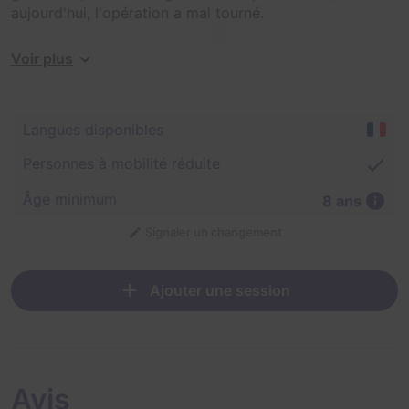
aujourd'hui, l'opération a mal tourné.
Capturés, il va falloir vous tirer de là rapidement car
Voir plus
tout le monde sait que les trafiquants ne laissent pas
de témoins derrière eux dans cette région du monde...
Langues disponibles
Personnes à mobilité réduite
Âge minimum
8 ans
Signaler un changement
Ajouter une session
Avis