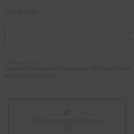
• 0 avis
5
0
4
0
3
0
2
0
1
0
Contrôle des avis
Aucun avis n'a encore été posté pour cette salle. Qui va
inaugurer cette section ?
19 joueurs ont joué cette salle