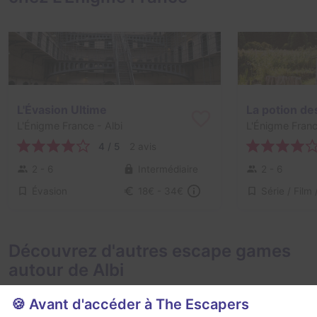
L'Évasion Ultime
La potion de
L'Énigme France
- Albi
L'Énigme Fran
4 / 5
2 avis
2 - 6
Intermédiaire
2 - 6
Évasion
18€ - 34€
Découvrez d'autres escape games
autour de Albi
🍪 Avant d'accéder à The Escapers