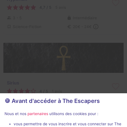
4,7 / 5
5 avis
3 - 5
Intermédiaire
Science-Fiction
20€ - 24€
Sirius
4 / 5
1 avis
🍪 Avant d'accéder à The Escapers
3 - 5
Inconnue
Aventure
20€ - 24€
Nous et nos
partenaires
utilisons des cookies pour :
vous permettre de vous inscrire et vous connecter sur The