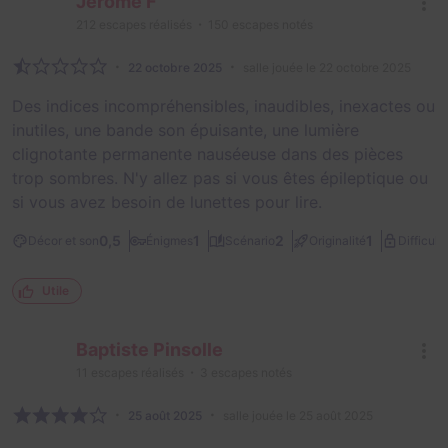
Jérôme F
212
escapes réalisés
150
escapes notés
22 octobre 2025
salle jouée le 22 octobre 2025
Des indices incompréhensibles, inaudibles, inexactes ou
inutiles, une bande son épuisante, une lumière
clignotante permanente nauséeuse dans des pièces
trop sombres. N'y allez pas si vous êtes épileptique ou
si vous avez besoin de lunettes pour lire.
0,5
1
2
1
Décor et son
Énigmes
Scénario
Originalité
Difficult
Utile
Baptiste Pinsolle
11
escapes réalisés
3
escapes notés
25 août 2025
salle jouée le 25 août 2025