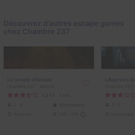
Découvrez d'autres escape games
chez Chambre 237
Le temple d'Anubis
L'Apprenti S
Chambre 237
- Ajaccio
Chambre 237
-
3,2 / 5
5 avis
2 - 6
Intermédiaire
2 - 6
Aventure
Fantastique
24€ - 35€