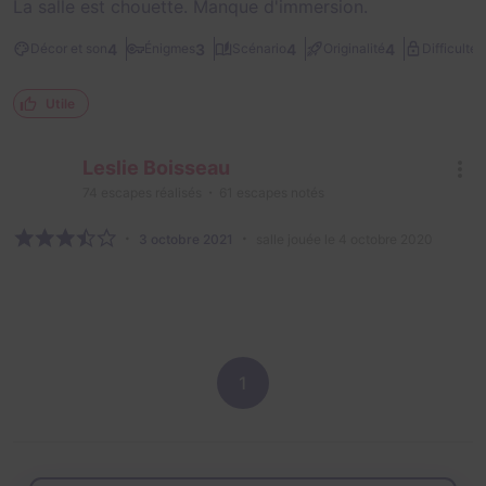
La salle est chouette. Manque d'immersion.
2
4
3
4
4
Décor et son
Énigmes
Scénario
Originalité
Difficulté
Utile
Leslie Boisseau
74
escapes réalisés
61
escapes notés
3 octobre 2021
salle jouée le 4 octobre 2020
1