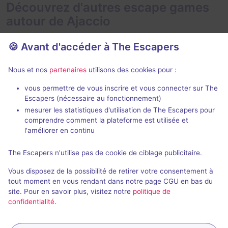
Découvrez d'autres escape games
autour de Ajaccio
🍪 Avant d'accéder à The Escapers
Nous et nos
partenaires
utilisons des cookies pour :
En extérieur
2 h
vous permettre de vous inscrire et vous connecter sur The
Escapers (nécessaire au fonctionnement)
La Disparition
mesurer les statistiques d'utilisation de The Escapers pour
Eskap
comprendre comment la plateforme est utilisée et
4,3 / 5
33 avis
l'améliorer en continu
2 - 6
× 4
Pour débuter
The Escapers n'utilise pas de cookie de ciblage publicitaire.
équipes
Vous disposez de la possibilité de retirer votre consentement à
Enquête / Mystère
9,9€ - 14,9€
tout moment en vous rendant dans notre page CGU en bas du
site. Pour en savoir plus, visitez notre
politique de
confidentialité
.