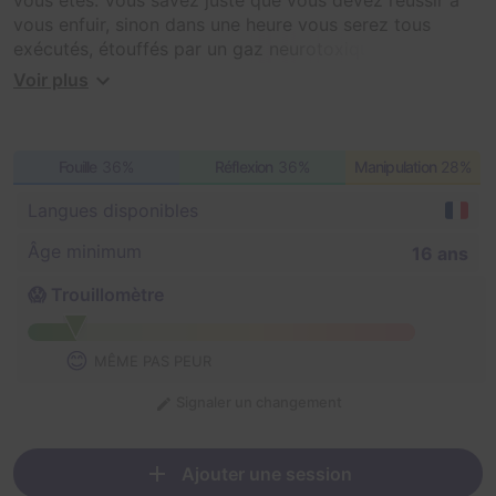
vous enfuir, sinon dans une heure vous serez tous
exécutés, étouffés par un gaz neurotoxique.
Voir plus
Voici le projet du machiavélique maître criminel Jigsaw
!
Fouille
36%
Réflexion
36%
Manipulation
28%
Vous devrez faire des choix auxquels personne ne
souhaiterait être confronté un jour...
Langues disponibles
Âge minimum
16 ans
😱 Trouillomètre
😊
MÊME PAS PEUR
Signaler un changement
Ajouter une session