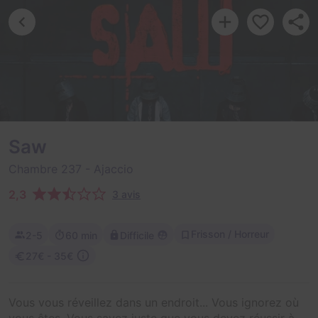
Saw
Chambre 237
- Ajaccio
2,3
3 avis
Frisson / Horreur
2-5
60 min
Difficile
27€ - 35€
Vous vous réveillez dans un endroit... Vous ignorez où
vous êtes. Vous savez juste que vous devez réussir à