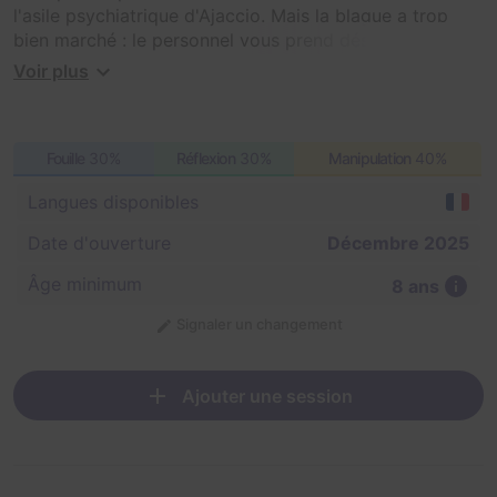
l'asile psychiatrique d'Ajaccio. Mais la blague a trop
bien marché : le personnel vous prend désormais très
au sérieux, et plus personne ne croit que vous jouiez un
Voir plus
rôle. Entre attitudes étranges et malentendus, vous êtes
maintenant traités comme de vrais patients. Une chose
est sûre : si vous voulez sortir, il va falloir vous
Fouille
30%
Réflexion
30%
Manipulation
40%
échapper. Vous avez 60 minutes pour retrouver votre
liberté.
Langues disponibles
Date d'ouverture
Décembre 2025
Âge minimum
8 ans
Signaler un changement
Ajouter une session