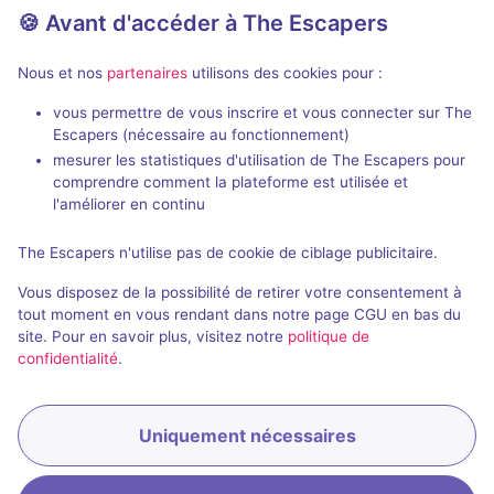
🍪 Avant d'accéder à The Escapers
Nous et nos
partenaires
utilisons des cookies pour :
En extérieur
2 h
vous permettre de vous inscrire et vous connecter sur The
Escapers (nécessaire au fonctionnement)
La Disparition
mesurer les statistiques d'utilisation de The Escapers pour
Eskap
comprendre comment la plateforme est utilisée et
4,3 / 5
33 avis
l'améliorer en continu
2 - 6
× 4
Pour débuter
The Escapers n'utilise pas de cookie de ciblage publicitaire.
équipes
Vous disposez de la possibilité de retirer votre consentement à
Enquête / Mystère
9,9€ - 14,9€
tout moment en vous rendant dans notre page CGU en bas du
site. Pour en savoir plus, visitez notre
politique de
confidentialité
.
Uniquement nécessaires
Réserver