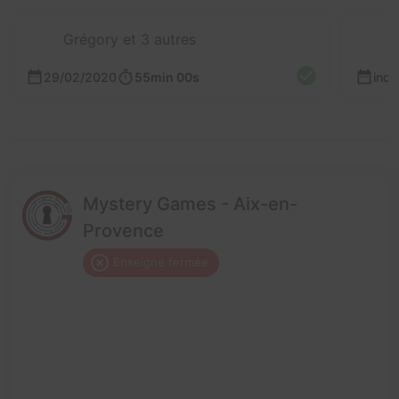
Grégory et 3 autres
29/02/2020
55min 00s
inc
Mystery Games - Aix-en-
Provence
Enseigne fermée