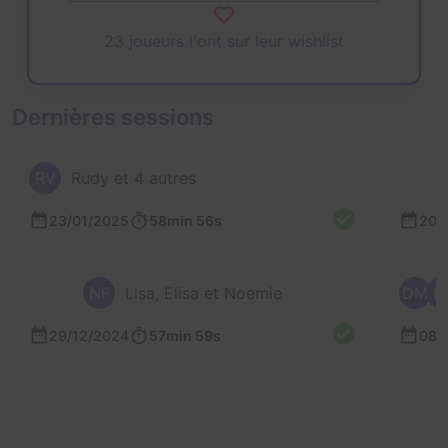
23 joueurs l'ont sur leur wishlist
Dernières sessions
RV
Rudy et 4 autres
23/01/2025
58min 56s
20/
NF
Lisa, Elisa et Noemie
DM
B
29/12/2024
57min 59s
08/