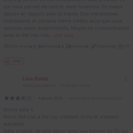
qui nous permet de rentrer dans l’aventure. De beaux
décors en rapport avec le thème. Des mécanismes
intéressants et certains même inédits alors que nous
sommes assez expérimentés. Moyen de communication
avec le GM très très...
Voir plus
4,5
4,5
5
5
Décor et son
Énigmes
Scénario
Originalité
Diffic
Utile
Lisa Solaz
48
escapes réalisés
45
escapes notés
4 janvier 2025
salle jouée le 29 décembre 2024
Bonne salle !!
Notre GM Lisa a été top vraiment drôle et vraiment
adorable
Salle original, de jolie décor avec une énigme de fin qui