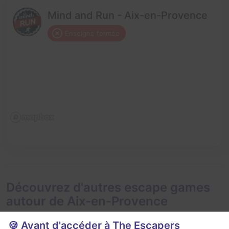
Mind and Run - Aix-en-Provence
Enseigne fermée
Découvrez d'autres escape games
autour de Aix-en-Provence
🍪 Avant d'accéder à The Escapers