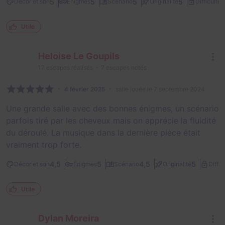
2
5
5
5
5
Décor et son
Énigmes
Scénario
Originalité
Difficulté
Utile
Heloise Le Goupils
17
escapes réalisés
7
escapes notés
4 février 2025
salle jouée le 7 septembre 2024
Une grande salle avec des bonnes énigmes, un scénario
parfois tiré par les cheveux mais on apprécie la fluidité
du déroulé. La musique dans la dernière pièce était
vraiment trop forte.
4,5
5
4,5
5
Décor et son
Énigmes
Scénario
Originalité
Diffic
Utile
Dylan Moreira