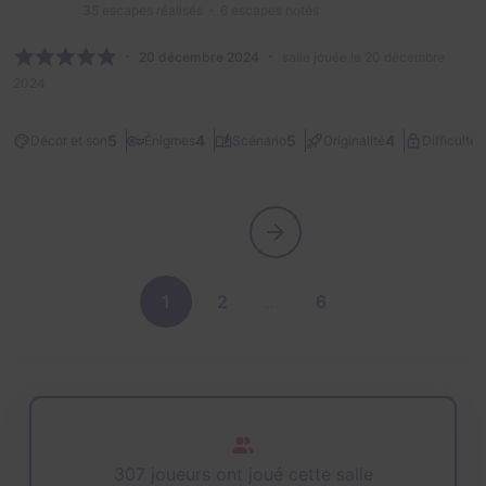
35
escapes réalisés
6
escapes notés
20 décembre 2024
salle jouée le 20 décembre
2024
2
5
4
5
4
Décor et son
Énigmes
Scénario
Originalité
Difficulté
1
2
…
6
307 joueurs ont joué cette salle