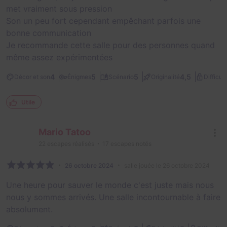
met vraiment sous pression
Son un peu fort cependant empêchant parfois une
bonne communication
Je recommande cette salle pour des personnes quand
même assez expérimentées
4
5
5
4,5
Décor et son
Énigmes
Scénario
Originalité
Difficult
Utile
Mario Tatoo
22
escapes réalisés
17
escapes notés
26 octobre 2024
salle jouée le 26 octobre 2024
Une heure pour sauver le monde c'est juste mais nous
nous y sommes arrivés. Une salle incontournable à faire
absolument.