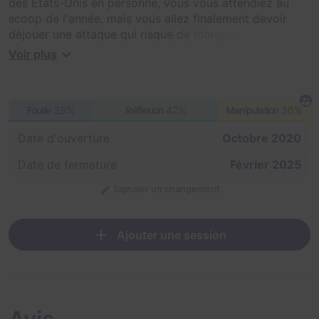
des États-Unis en personne, vous vous attendiez au
scoop de l'année, mais vous allez finalement devoir
déjouer une attaque qui risque de marquer l'histoire du
monde...
Voir plus
Fouille
28%
Réflexion
42%
Manipulation
30%
Date d'ouverture
Octobre 2020
Date de fermeture
Février 2025
Signaler un changement
Ajouter une session