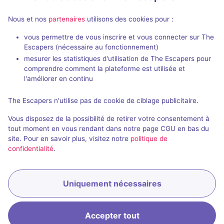
Nous et nos
partenaires
utilisons des cookies pour :
vous permettre de vous inscrire et vous connecter sur The
Escapers (nécessaire au fonctionnement)
Kidnappé et Enterré Vivant
Alerte à la 
mesurer les statistiques d'utilisation de The Escapers pour
Hypnotic Game
- Aix-en-
Hypnotic Gam
comprendre comment la plateforme est utilisée et
Provence
Provence
l'améliorer en continu
4,9 / 5
68 avis
The Escapers n'utilise pas de cookie de ciblage publicitaire.
2
Intermédiaire
2 - 3
Vous disposez de la possibilité de retirer votre consentement à
Évasion
Catastroph
38€
tout moment en vous rendant dans notre page CGU en bas du
site. Pour en savoir plus, visitez notre
politique de
confidentialité
.
Uniquement nécessaires
Accepter tout