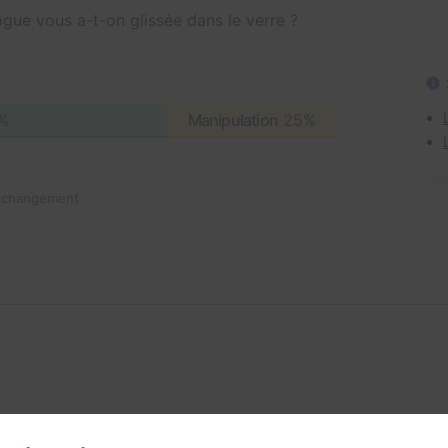
ogue vous a-t-on glissée dans le verre ?
%
Manipulation
25%
n changement