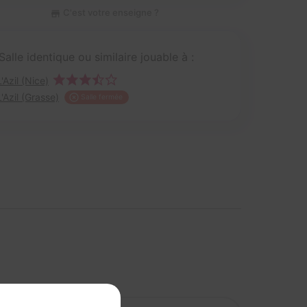
C'est votre enseigne ?
Salle identique ou similaire jouable à :
L'Azil (Nice)
L'Azil (Grasse)
Salle fermée