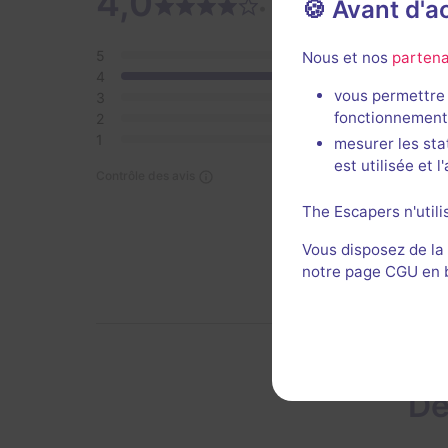
4,0
🍪 Avant d'
1 avi
• 1 avis
5
0
Nous et nos
partena
4
1
vous permettre 
3
0
fonctionnement
2
0
1
0
mesurer les sta
est utilisée et 
Contrôle des avis
The Escapers n'utili
Vous disposez de la
notre page CGU en ba
De