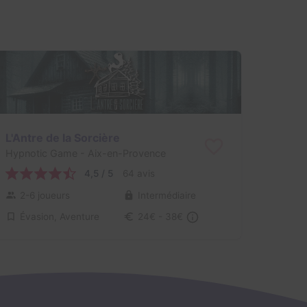
L'Antre de la Sorcière
Hypnotic Game
- Aix-en-Provence
4,5 / 5
64 avis
2-6 joueurs
Intermédiaire
Évasion, Aventure
24€ - 38€