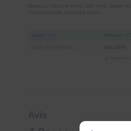
Blackout ! Douche froide, nuit noire. Quelle dr
Aucun souvenir. Léthargie totale.
Fouille
15%
Réflexion
60
Date de fermeture
Mai 2019
Signaler u
Avis