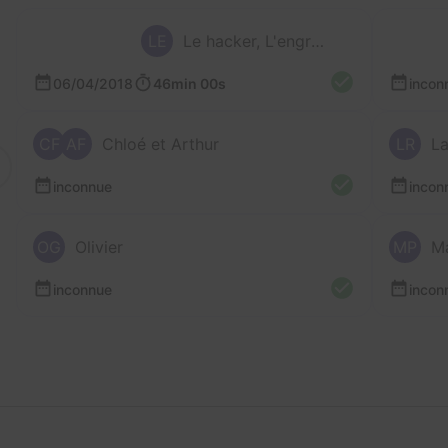
LE
Le hacker, L'engrenage, L'alchimiste, Le joker et La fouine
06/04/2018
46min 00s
incon
CF
AF
Chloé et Arthur
LR
La
inconnue
incon
OG
Olivier
MP
M
inconnue
incon