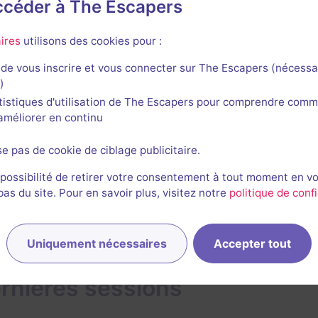
accéder à The Escapers
s
ires
utilisons des cookies pour :
L'alchimiste Escapemasterchrono
de vous inscrire et vous connecter sur The Escapers (nécessa
116
escapes réalisés
114
escapes notés
)
tistiques d'utilisation de The Escapers pour comprendre comm
25 juin 2020
salle jouée le 6 avril 2018
l'améliorer en continu
se pas de cookie de ciblage publicitaire.
1
 possibilité de retirer votre consentement à tout moment en v
s du site. Pour en savoir plus, visitez notre
politique de confi
Uniquement nécessaires
Accepter tout
rnières sessions