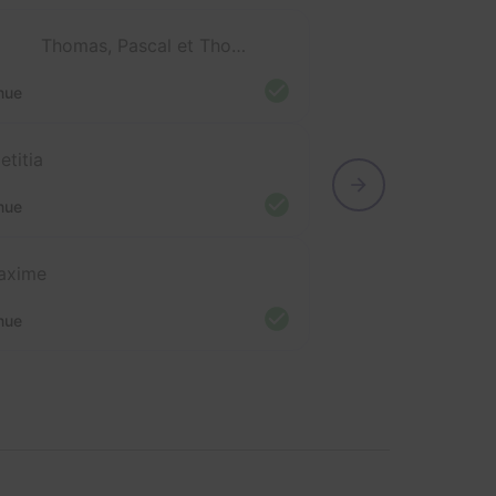
Thomas, Pascal et Thomas
nue
etitia
nue
axime
nue