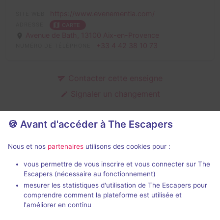
https://www.evenementia.com/
SITE WEB
ADRESSE
CARTE
Avenue de Bath,
13100 Aix-en-Provence
+33 4 42 38 10 73
NUMÉRO DE TÉLÉPHONE
Contacter cette enseigne
Signaler un changement
🍪 Avant d'accéder à The Escapers
Salles d'escape game de
Nous et nos
partenaires
utilisons des cookies pour :
Evenementia
vous permettre de vous inscrire et vous connecter sur The
Escapers (nécessaire au fonctionnement)
mesurer les statistiques d'utilisation de The Escapers pour
comprendre comment la plateforme est utilisée et
l'améliorer en continu