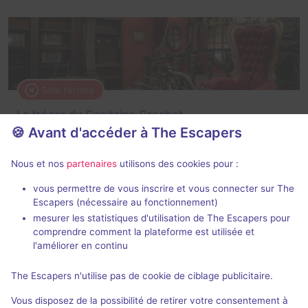
Salle fermée
Le trésor du Capitaine Crochet
🍪 Avant d'accéder à The Escapers
3,2 / 5
3 avis
4 - 8
Difficile
Nous et nos
partenaires
utilisons des cookies pour :
Pirates
vous permettre de vous inscrire et vous connecter sur The
Escapers (nécessaire au fonctionnement)
mesurer les statistiques d'utilisation de The Escapers pour
comprendre comment la plateforme est utilisée et
l'améliorer en continu
The Escapers n'utilise pas de cookie de ciblage publicitaire.
Salle fermée
Vous disposez de la possibilité de retirer votre consentement à