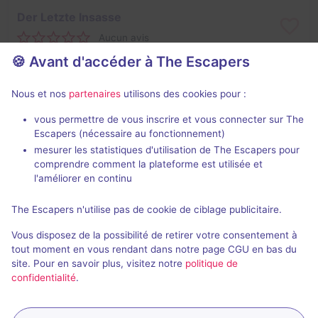
Der Letzte Insasse
Aucun avis
🍪 Avant d'accéder à The Escapers
2 - 6
Inconnue
Évasion
36,7CHF - 80CHF
Nous et nos
partenaires
utilisons des cookies pour :
vous permettre de vous inscrire et vous connecter sur The
Escapers (nécessaire au fonctionnement)
mesurer les statistiques d'utilisation de The Escapers pour
comprendre comment la plateforme est utilisée et
l'améliorer en continu
The Escapers n'utilise pas de cookie de ciblage publicitaire.
Die Hexen von Aarwangen
Vous disposez de la possibilité de retirer votre consentement à
Aucun avis
tout moment en vous rendant dans notre page CGU en bas du
site. Pour en savoir plus, visitez notre
politique de
2 - 6
Inconnue
confidentialité
.
Frisson / Horreur
36,7CHF - 80CHF