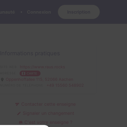
nauté
Connexion
Inscription
Informations pratiques
https://www.raus.rocks
SITE WEB
ADRESSE
CARTE
Oppenhoffallee 115,
52066 Aachen
+49 15560 548902
NUMÉRO DE TÉLÉPHONE
Contacter cette enseigne
Signaler un changement
C'est votre enseigne ?