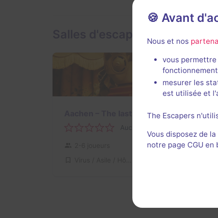
🍪 Avant d'
Salles d'escape game de Rau
Nous et nos
partena
vous permettre 
fonctionnement
mesurer les sta
est utilisée et 
Aachen – The last refuge!
The Escapers n'utili
Aucun avis
Vous disposez de la
notre page CGU en ba
2-6 joueurs
Inconnue
Virus / Asile / Hôpital
Non renseigné