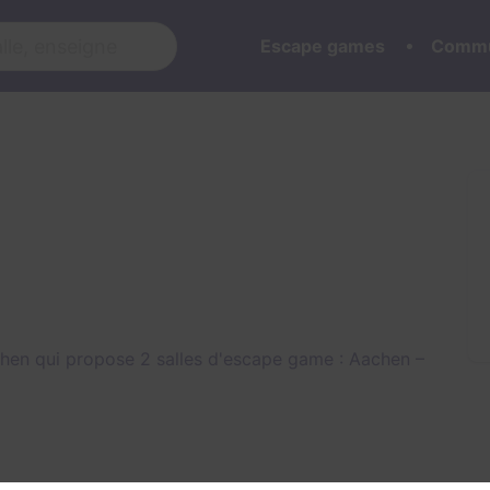
Escape games
Commu
hen qui propose 2 salles d'escape game :
Aachen –