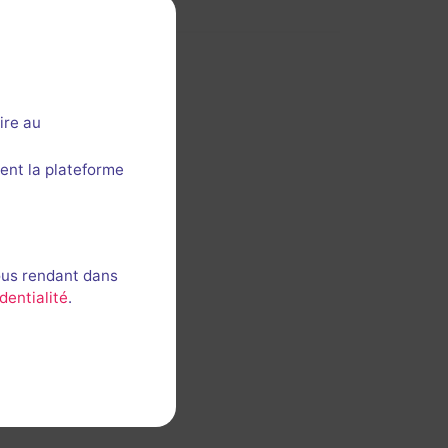
ire au
ent la plateforme
ous rendant dans
dentialité
.