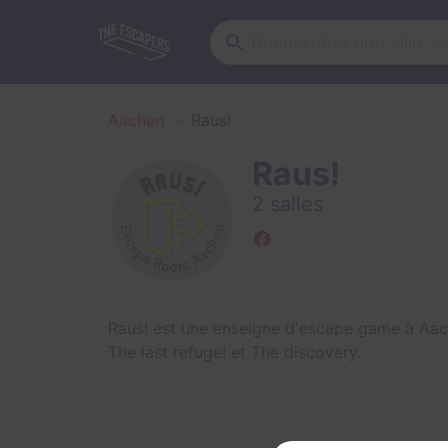
Aachen
Raus!
Raus!
2 salles
Raus! est une enseigne d'escape game à Aac
The last refuge!
et
The discovery
.