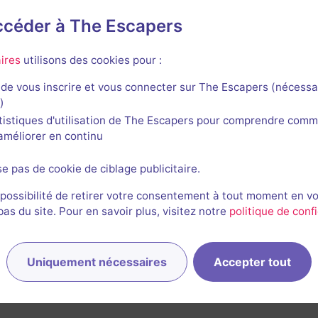
accéder à The Escapers
s!
ires
utilisons des cookies pour :
de vous inscrire et vous connecter sur The Escapers (nécessa
)
tistiques d'utilisation de The Escapers pour comprendre comm
l'améliorer en continu
The discovery
se pas de cookie de ciblage publicitaire.
Aucun avis
 possibilité de retirer votre consentement à tout moment en v
s du site. Pour en savoir plus, visitez notre
politique de confi
3-6 joueurs
Inconnue
Enquête / Mystère
Non renseigné
Uniquement nécessaires
Accepter tout