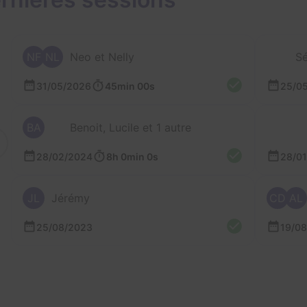
NF
NL
Neo et Nelly
Sé
31/05/2026
45min 00s
25/0
BA
Benoit, Lucile et 1 autre
28/02/2024
8h 0min 0s
28/0
JL
Jérémy
CD
AL
25/08/2023
19/0