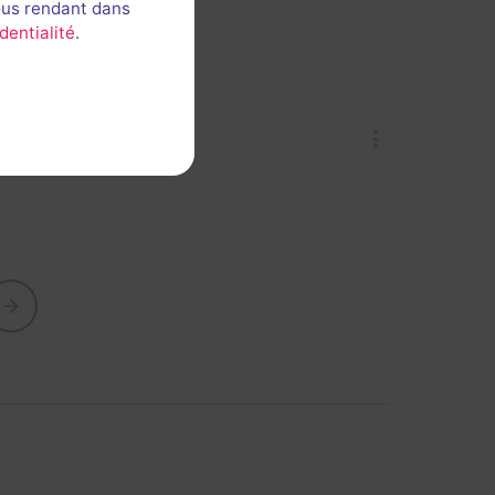
ous rendant dans
dentialité
.