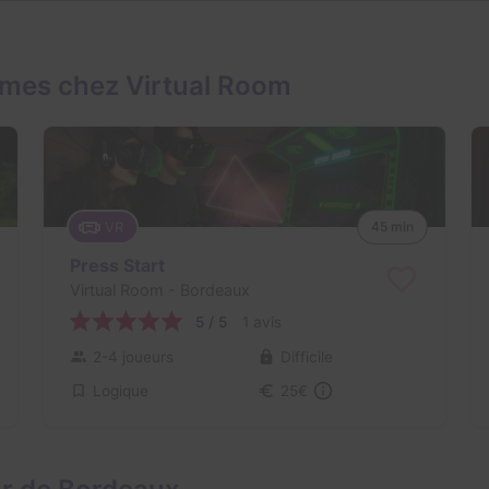
ames chez Virtual Room
VR
45 min
Press Start
Virtual Room
- Bordeaux
5 / 5
1 avis
2-4 joueurs
Difficile
Logique
25€