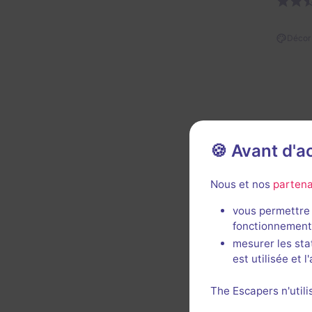
Décor 
🍪 Avant d'
Nous et nos
partena
vous permettre 
fonctionnement
mesurer les sta
Super 
est utilisée et 
Beauco
Plus be
The Escapers n'utili
Rien à 