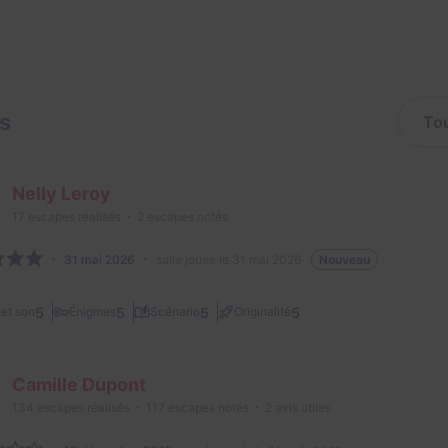
is
Nelly Leroy
17
escapes réalisés
2
escapes notés
31 mai 2026
salle jouée le 31 mai 2026
Nouveau
5
5
5
5
et son
Énigmes
Scénario
Originalité
Camille Dupont
134
escapes réalisés
117
escapes notés
2
avis utiles