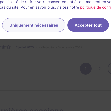
 possibilité de retirer votre consentement à tout moment en v
2/3
4
4
4
4
et son
Énigmes
Scénario
Originalité
Difficulté
s du site. Pour en savoir plus, visitez notre
politique de confi
e
Uniquement nécessaires
Accepter tout
Quentin Bouchardon
67
escapes réalisés
41
escapes notés
2 juillet 2020
salle jouée le 5 décembre 2019
1
2
rnières sessions