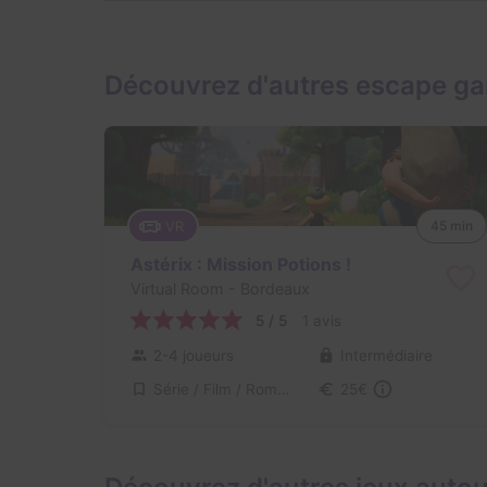
Découvrez d'autres escape g
VR
45 min
Astérix : Mission Potions !
Virtual Room
- Bordeaux
5 / 5
1 avis
2-4 joueurs
Intermédiaire
Série / Film / Roman
25€