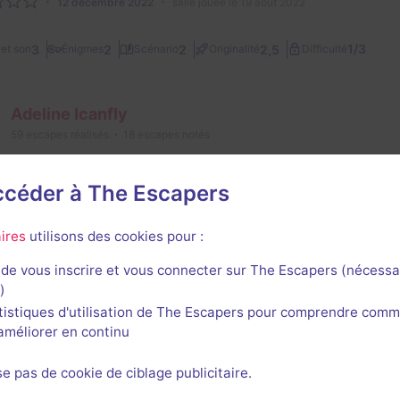
12 décembre 2022
salle jouée le 19 août 2022
1/3
3
2
2
2,5
et son
Énigmes
Scénario
Originalité
Difficulté
Adeline Icanfly
59
escapes réalisés
18
escapes notés
18 janvier 2020
salle jouée le 23 novembre 2019
accéder à The Escapers
Guillaume Joseph
ires
utilisons des cookies pour :
145
escapes réalisés
140
escapes notés
8
avis utiles
de vous inscrire et vous connecter sur The Escapers (nécessa
19 juillet 2020
salle jouée le 3 avril 2019
)
tistiques d'utilisation de The Escapers pour comprendre comm
expérience !
l'améliorer en continu
up mieux que le premier chapitre.
au, plus difficile, plus long.
se pas de cookie de ciblage publicitaire.
redire, on a adoré !