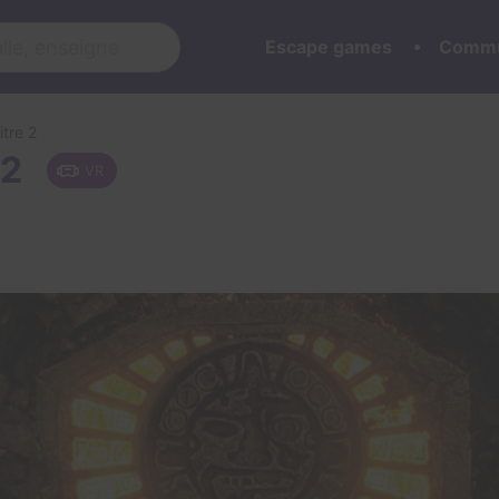
Escape games
Commu
itre 2
 2
VR