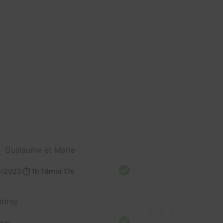
Guillaume et Marie
9/2023
1h 19min 17s
udrey
nue