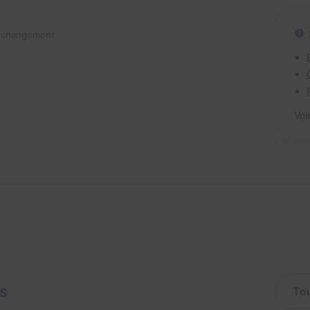
n changement
Voi
is