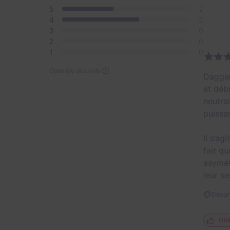
5
2
4
3
3
0
2
0
1
0
Contrôle des avis
Dagger
et déb
neutra
puissan
Il s’a
fait q
asymét
leur s
Décor 
Util