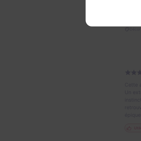
Décor 
Cette a
Un ext
instinc
retrou
épique
Util