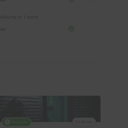
illaume et 1 autre
nue
Nouveau
1 h 45 min