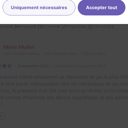
Uniquement nécessaires
Accepter tout
15 août 2024
salle jouée le 9 août 2024
3/3
4
4
4
4
et son
Énigmes
Scénario
Originalité
Difficulté
Marie Mullet
1434
escapes réalisés
1407
escapes notés
1767
avis utiles
8 septembre 2023
salle jouée le 8 septembre 2023
venture mérite amplement sa réputation de jeu le plus diffic
ra time paraît indispensable tant les mécaniques de jeu son
tives, la présence d'un GM peut alors se révéler primordiale 
ve comme d'habitude des décors magnifiques et des animatio
 !
e