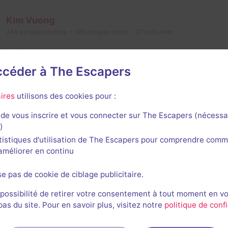
Kim Vuong
244
escapes réalisés
196
escapes notés
27
avis utiles
11 août 2024
salle jouée le 9 août 2024
accéder à The Escapers
2/3
4,5
4
4,5
4
et son
Énigmes
Scénario
Originalité
Difficulté
ires
utilisons des cookies pour :
de vous inscrire et vous connecter sur The Escapers (nécessa
Julien Behr
)
490
escapes réalisés
415
escapes notés
5
avis utiles
tistiques d'utilisation de The Escapers pour comprendre comm
l'améliorer en continu
9 août 2024
salle jouée le 9 août 2024
se pas de cookie de ciblage publicitaire.
3/3
4,5
4
4,5
4,5
et son
Énigmes
Scénario
Originalité
Difficulté
 possibilité de retirer votre consentement à tout moment en v
s du site. Pour en savoir plus, visitez notre
politique de confi
Hiratsh A
115
escapes réalisés
71
escapes notés