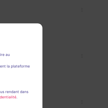
ire au
ent la plateforme
ous rendant dans
dentialité
.