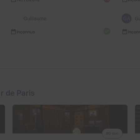
Guillaume
GA
Gu
inconnue
incon
r de Paris
90 min