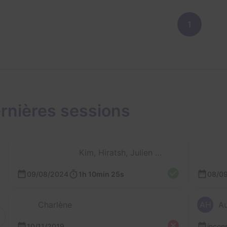
1
rnières sessions
Kim, Hiratsh, Julien et Jade
09/08/2024
1h 10min 25s
08/0
Charlène
AH
A
10/11/2019
incon