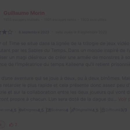
Guillaume Morin
1935
escapes réalisés
1921
escapes notés
1503
avis utiles
8 septembre 2023
salle jouée le 8 septembre 2023
 of Time se situe dans la lignée de la trilogie de jeux vidé
utant par les Sables du Temps. Dans un monde inspiré de l’u
liser un magi désireux de créer une armée de monstres à son 
ce de l’impératrice du temps Kaileena qu’il retient prisonni
git d’une aventure qui se joue à deux, ou à deux binômes. Mai
ue retarder le plus rapide et cela présente donc assez peu d
rie et sur la collaboration entre les deux joueurs qui vont d
eront propre à chacun. L’un sera doté de la dague du...
Voir 
3/3
4,5
4,5
4
4,5
et son
Énigmes
Scénario
Originalité
Difficulté
2
e