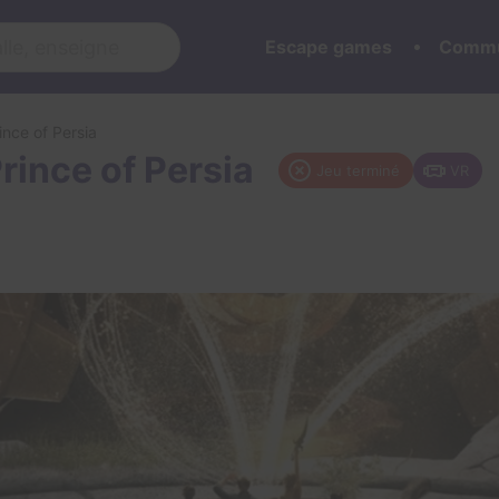
Escape games
Commu
ince of Persia
rince of Persia
Jeu terminé
VR