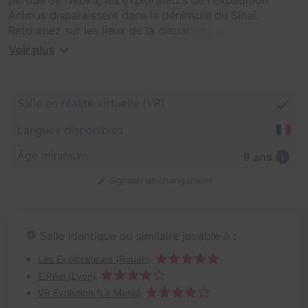
Animus disparaissent dans la péninsule du Sinaï.
Retournez sur les lieux de la disparition pour découvrir
la vérité !
Voir plus
Dès votre téléportation dans le jeu, vous serez plongés
dans l'univers vertigineux d'Assasin's Creed Origins.
Salle en réalité virtuelle (VR)
Pour autant, la mission est tout autre ! Vous ne serez
pas un assassin avide de combat mais un explorateur
Langues disponibles
qui souhaite lever le voile sur le mystère de la pyramide
perdue de Nebka. Saurez-vous retrouver le précieux
Âge minimum
9 ans
artéfact tout en faisant face au danger ?
Signaler un changement
Salle identique ou similaire jouable à :
Les Explorateurs (Rouen)
E.Réel (Lyon)
VR Evolution (Le Mans)