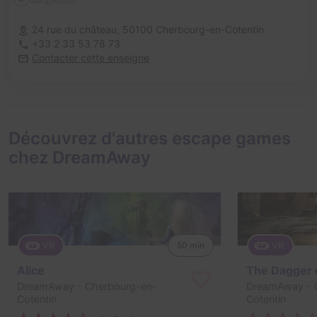
24 rue du château,
50100 Cherbourg-en-Cotentin
+33 2 33 53 78 73
Contacter cette enseigne
Découvrez d'autres escape games
chez DreamAway
VR
VR
50 min
Alice
DreamAway
- Cherbourg-en-
DreamAway
- 
Cotentin
Cotentin