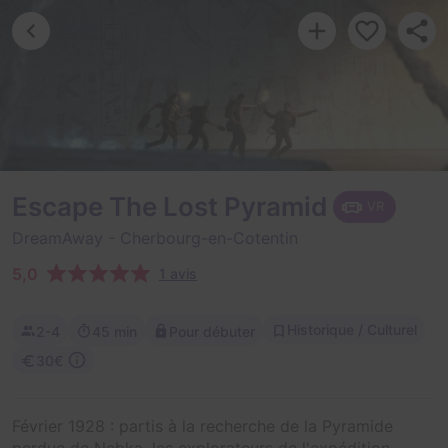
Escape The Lost Pyramid
VR
DreamAway
- Cherbourg-en-Cotentin
5,0
1 avis
Historique / Culturel
2-4
45 min
Pour débuter
30€
Février 1928 : partis à la recherche de la Pyramide
perdue de Nebka, les explorateurs de l'expédition