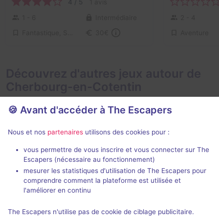
4 / 5
1 avis
1 - 6
Intermédiaire
2 - 4
Fantastique, Série / Film / Roman
Aventure
30€
Découvrez d'autres jeux autour de
Cherbourg-en-Cotentin
🍪 Avant d'accéder à The Escapers
Nous et nos
partenaires
utilisons des cookies pour :
vous permettre de vous inscrire et vous connecter sur The
Escapers (nécessaire au fonctionnement)
La crypte
Perdus dans 
mesurer les statistiques d'utilisation de The Escapers pour
Escape Yourself
- Cherbourg-en-
Escape Yourse
comprendre comment la plateforme est utilisée et
Cotentin
Cotentin
l'améliorer en continu
4,1 / 5
11 avis
The Escapers n'utilise pas de cookie de ciblage publicitaire.
2 - 5
Intermédiaire
2 - 6