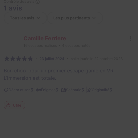
Contrôle des avis
1 avis
Camille Ferriere
16
escapes réalisés
4
escapes notés
23 juillet 2024
salle jouée le 22 octobre 2023
Bon choix pour un premier escape game en VR.
L’immersion est totale.
5
5
5
5
Décor et son
Énigmes
Scénario
Originalité
Utile