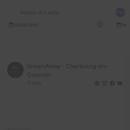
Romain et 1 autre
PM
03/08/2019
inc
DreamAway - Cherbourg-en-
Cotentin
11 jeux