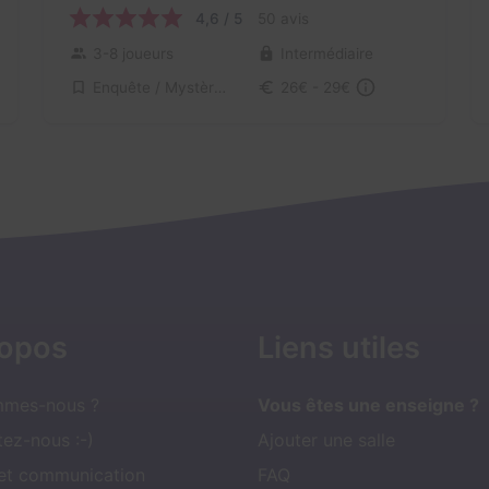
4,6 / 5
50 avis
3-8 joueurs
Intermédiaire
Enquête / Mystère, Science-Fiction
26€ - 29€
ropos
Liens utiles
mmes-nous ?
Vous êtes une enseigne ?
ez-nous :-)
Ajouter une salle
 et communication
FAQ