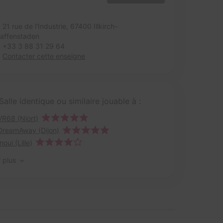
21 rue de l'Industrie,
67400 Illkirch-
affenstaden
+33 3 88 31 29 64
Contacter cette enseigne
Salle identique ou similaire jouable à :
VR68 (Niort)
DreamAway (Dijon)
Inoui (Lille)
r plus