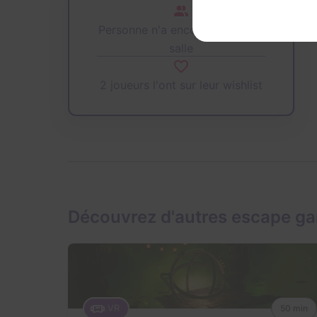
Personne n'a encore joué cette
salle
2 joueurs l'ont sur leur wishlist
Découvrez d'autres escape g
VR
50 min