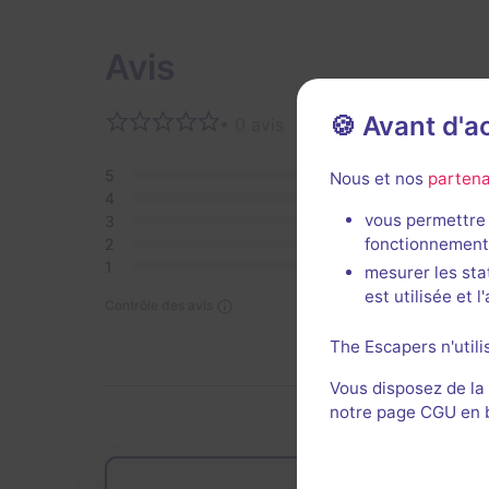
Avis
🍪 Avant d'
• 0 avis
Aucun 
5
0
Nous et nos
partena
4
0
vous permettre 
3
0
fonctionnement
2
0
1
0
mesurer les sta
est utilisée et 
Contrôle des avis
The Escapers n'utili
Vous disposez de la
notre page CGU en ba