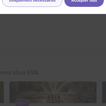
Uniquement nécessaires
Accepter tout
ames chez EVA
VR