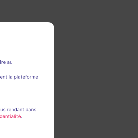
 cette section ?
ire au
ent la plateforme
ous rendant dans
dentialité
.