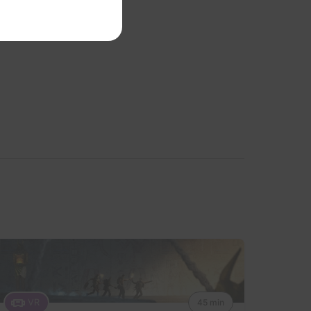
VR
45 min