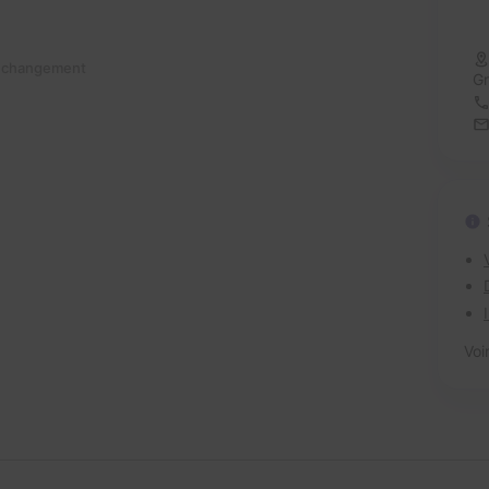
n changement
Gr
Voi