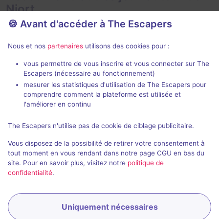
Niort
🍪 Avant d'accéder à The Escapers
Nous et nos
partenaires
utilisons des cookies pour :
vous permettre de vous inscrire et vous connecter sur The
90 min
Escapers (nécessaire au fonctionnement)
mesurer les statistiques d'utilisation de The Escapers pour
Échec et mat
Saloon
comprendre comment la plateforme est utilisée et
Escape Yourse
Élémentaire Escape
- Niort
l'améliorer en continu
4,9 / 5
69 avis
The Escapers n'utilise pas de cookie de ciblage publicitaire.
2 - 6
3 - 5
Intermédiaire
Vous disposez de la possibilité de retirer votre consentement à
Cambriolag
Évasion, Logique
20€
tout moment en vous rendant dans notre page CGU en bas du
site. Pour en savoir plus, visitez notre
politique de
confidentialité
.
Uniquement nécessaires
Réserver