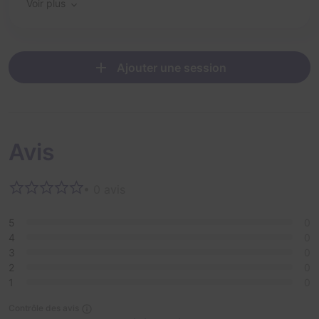
pas de motion sickness (sensation de déséquilibre ou
Voir plus
mal des transports)
Ajouter une session
Avis
• 0 avis
5
0
4
0
3
0
2
0
1
0
Contrôle des avis