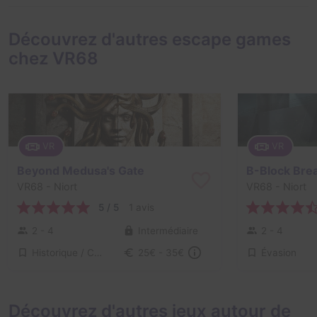
Découvrez d'autres escape games
chez VR68
VR
VR
Beyond Medusa's Gate
B-Block Bre
VR68
- Niort
VR68
- Niort
5 / 5
1 avis
2 - 4
Intermédiaire
2 - 4
Historique / Culturel
Évasion
25€ - 35€
Découvrez d'autres jeux autour de