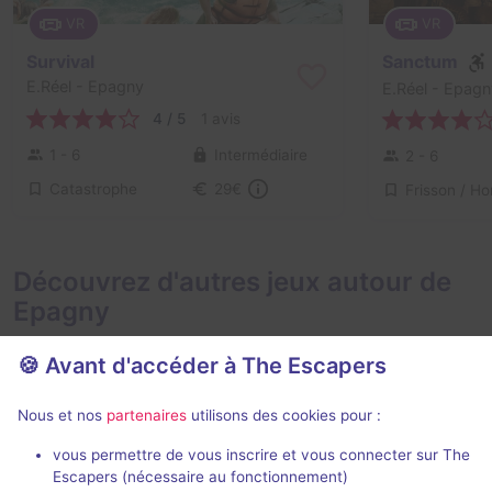
VR
VR
Survival
Sanctum
E.Réel
- Epagny
E.Réel
- Epagn
4 / 5
1 avis
1 - 6
Intermédiaire
2 - 6
Catastrophe
29€
Découvrez d'autres jeux autour de
Epagny
🍪 Avant d'accéder à The Escapers
Nous et nos
partenaires
utilisons des cookies pour :
Action game
50 min
vous permettre de vous inscrire et vous connecter sur The
Escapers (nécessaire au fonctionnement)
Fort Boyard Aventures
La Chambre 