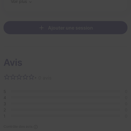
pas de motion sickness (sensation de déséquilibre ou
Voir plus
mal des transports)
Ajouter une session
Avis
• 0 avis
5
0
4
0
3
0
2
0
1
0
Contrôle des avis