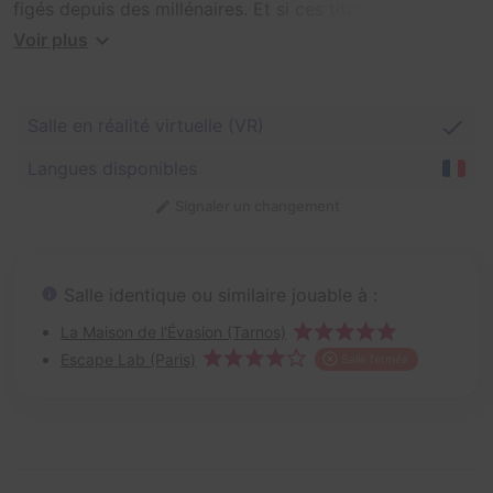
figés depuis des millénaires. Et si ces titans étaient là
pour vous aider ? Découvrez les secrets de l'archipel,
Voir plus
prenez de la hauteur, empruntez des passerelles
vertigineuses et rejoignez le sommet de l'île au plus
vite !
Salle en réalité virtuelle (VR)
Langues disponibles
Signaler un changement
Salle identique ou similaire jouable à :
La Maison de l'Évasion (Tarnos)
Escape Lab (Paris)
Salle fermée