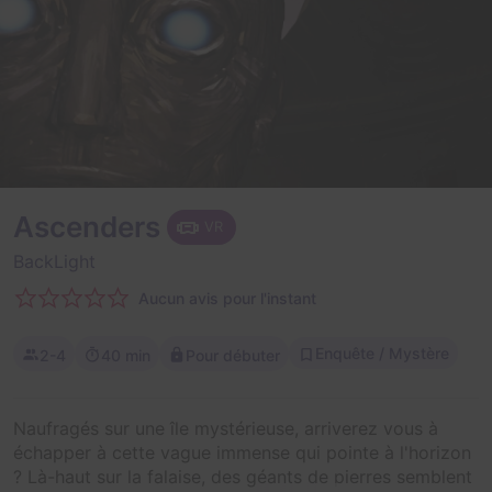
Ascenders
VR
BackLight
Aucun avis pour l'instant
Enquête / Mystère
2-4
40 min
Pour débuter
Naufragés sur une île mystérieuse, arriverez vous à
échapper à cette vague immense qui pointe à l'horizon
? Là-haut sur la falaise, des géants de pierres semblent