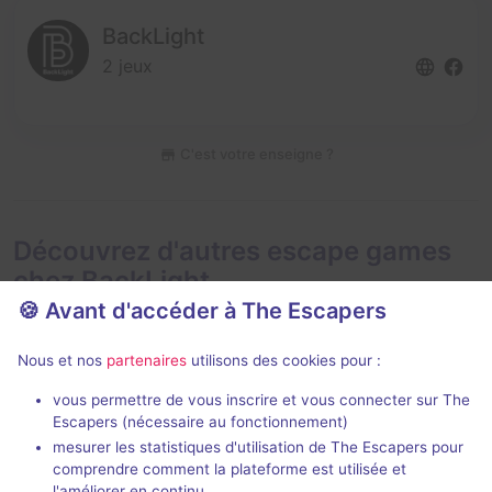
BackLight
2 jeux
C'est votre enseigne ?
Découvrez d'autres escape games
chez BackLight
🍪 Avant d'accéder à The Escapers
Nous et nos
partenaires
utilisons des cookies pour :
vous permettre de vous inscrire et vous connecter sur The
VR
40 min
Escapers (nécessaire au fonctionnement)
mesurer les statistiques d'utilisation de The Escapers pour
Eclipse
comprendre comment la plateforme est utilisée et
BackLight
l'améliorer en continu