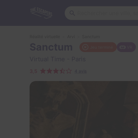
Réalité virtuelle
Arvi
Sanctum
Sanctum
Jeu terminé
VR
Virtual Time
- Paris
3,5
4 avis