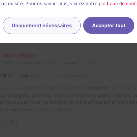
s du site. Pour en savoir plus, visitez notre
politique de confi
igmes sont assez basiques. C'est essentiellement de l'obser
1/3
4,5
3
4,5
3,5
et son
Énigmes
Scénario
Originalité
Difficulté
Uniquement nécessaires
Accepter tout
2
e
Marie Mullet
1437
escapes réalisés
1407
escapes notés
1774
avis utiles
8 juin 2023
salle jouée le 8 juin 2023
 un gros bug qui a un peu gâché mon début de partie, la su
cors soignés, sombres mais où l'on arrive quand même à savo
s classiques pour un escape VR mais efficaces, et surtout 
final vient clore avec panache !
2
e