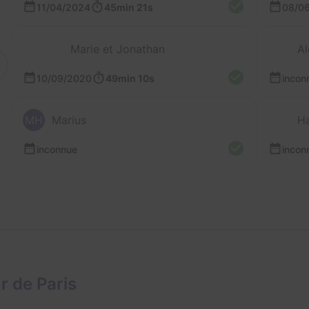
11/04/2024
45min 21s
08/0
Marie et Jonathan
Al
10/09/2020
49min 10s
incon
MH
Marius
Ha
inconnue
incon
r de Paris