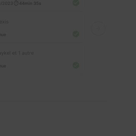
6/2023
44min 35s
exis
nue
ykel et 1 autre
nue