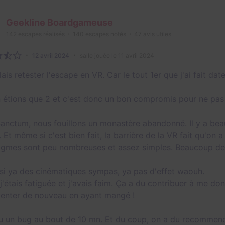
Geekline Boardgameuse
142
escapes réalisés
140
escapes notés
47
avis utiles
12 avril 2024
salle jouée le 11 avril 2024
ais retester l'escape en VR. Car le tout 1er que j'ai fait dat
 étions que 2 et c'est donc un bon compromis pour ne pas 
anctum, nous fouillons un monastère abandonné. Il y a be
 Et même si c'est bien fait, la barrière de la VR fait qu'on 
igmes sont peu nombreuses et assez simples. Beaucoup de f
i ya des cinématiques sympas, ya pas d'effet waouh.
 j'étais fatiguée et j'avais faim. Ça a du contribuer à me d
 tenter de nouveau en ayant mangé !
u un bug au bout de 10 mn. Et du coup, on a du recommence