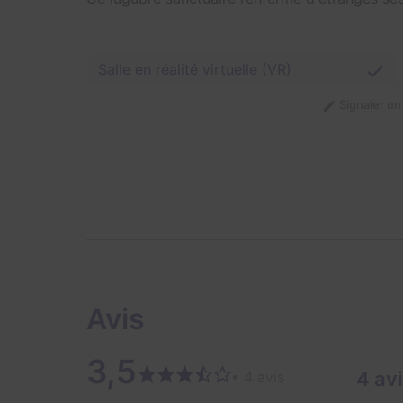
Salle en réalité virtuelle (VR)
Signaler u
Avis
3,5
4 av
• 4 avis