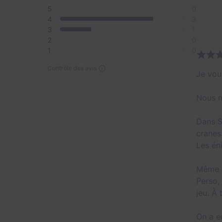
5
0
4
3
3
1
2
0
1
0
Contrôle des avis
Je voul
Nous n
Dans S
cranes.
Les én
Même s
Perso,
jeu. À
On a e