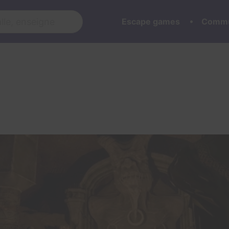
Escape games
Commu