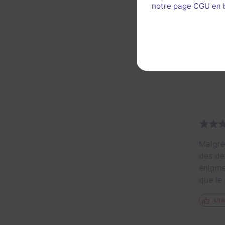
notre page CGU en ba
Les én
Décor 
Util
Malgré
des dé
énigme
que le 
Util