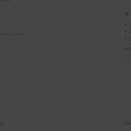
n changement
Voi
is