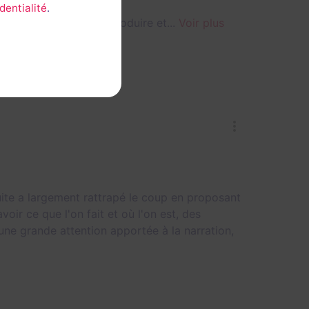
dentialité
.
vation de codes à reproduire et...
Voir plus
😧
Peur
ite a largement rattrapé le coup en proposant
ir ce que l'on fait et où l'on est, des
une grande attention apportée à la narration,