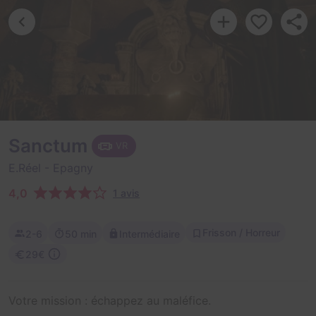
Sanctum
VR
E.Réel
- Epagny
4,0
1 avis
Frisson / Horreur
2-6
50 min
Intermédiaire
29€
Votre mission : échappez au maléfice.