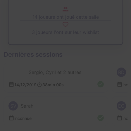
14 joueurs ont joué cette salle
3 joueurs l'ont sur leur wishlist
Dernières sessions
Sergio, Cyril et 2 autres
RD
14/12/2019
38min 00s
inc
SV
Sarah
EG
inconnue
inc