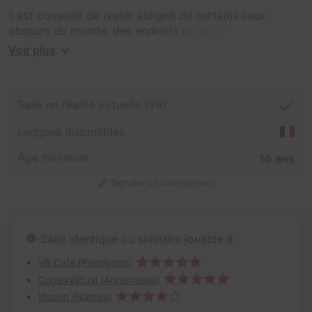
Il est conseillé de rester éloigné de certains lieux
obscurs du monde, des endroits où toutes vos peurs
peuvent se prendre forme.
Voir plus
Une amie de longue date et comparse d'aventures
dangereuses vient de vous adresser une lettre vous
demandant votre aide. Elle y évoque des disparitions
Salle en réalité virtuelle (VR)
dans les forêts de la région et vous allez devoir partir
mener votre propre enquête. Prenez garde, car au
Langues disponibles
moment de faire face à la force antique qui sommeille
sous un vieux monastère abandonné, vous allez mettre
Âge minimum
16 ans
en péril non seulement vos vies, mais aussi vos âmes.
Signaler un changement
Ce lugubre sanctuaire renferme d'étranges secrets.
Salle identique ou similaire jouable à :
VR Café (Perpignan)
CortexVirtual (Annemasse)
Illusion (Nantes)