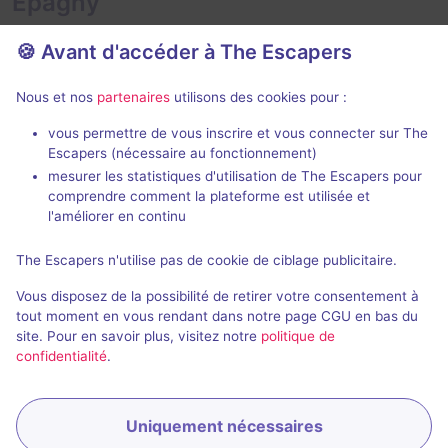
Epagny
🍪 Avant d'accéder à The Escapers
Nous et nos
partenaires
utilisons des cookies pour :
Action game
50 min
vous permettre de vous inscrire et vous connecter sur The
Escapers (nécessaire au fonctionnement)
Fort Boyard Aventures
La Chambre 
mesurer les statistiques d'utilisation de The Escapers pour
Fort Boyard Aventures
- Annecy
Trip Trap Esca
comprendre comment la plateforme est utilisée et
4 / 5
8 avis
l'améliorer en continu
2 - 5
Intermédiaire
3 - 8
The Escapers n'utilise pas de cookie de ciblage publicitaire.
Aventure
23€
Vous disposez de la possibilité de retirer votre consentement à
tout moment en vous rendant dans notre page CGU en bas du
site. Pour en savoir plus, visitez notre
politique de
confidentialité
.
Uniquement nécessaires
Réserver