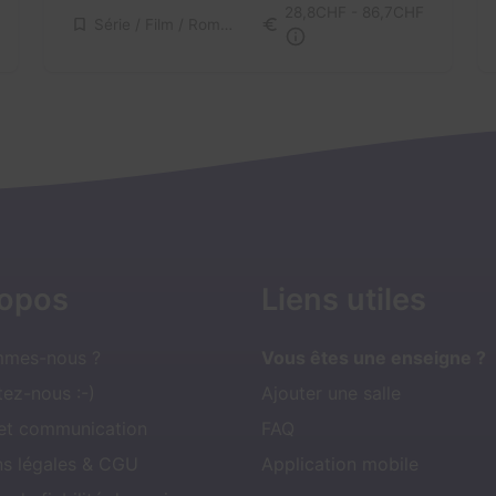
28,8CHF - 86,7CHF
Série / Film / Roman
ropos
Liens utiles
mmes-nous ?
Vous êtes une enseigne ?
ez-nous :-)
Ajouter une salle
 et communication
FAQ
ns légales & CGU
Application mobile