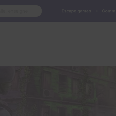
Escape games
Commu