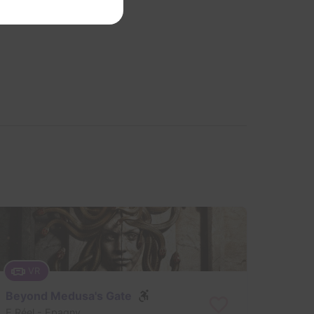
VR
Beyond Medusa's Gate
E.Réel
- Epagny