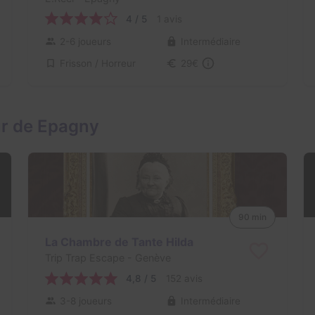
4 / 5
1 avis
2-6 joueurs
Intermédiaire
Frisson / Horreur
29€
ur de Epagny
90 min
La Chambre de Tante Hilda
Trip Trap Escape
- Genève
4,8 / 5
152 avis
3-8 joueurs
Intermédiaire