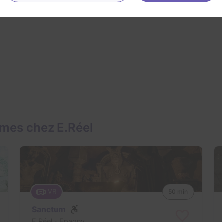
mes chez E.Réel
VR
50 min
Sanctum
E.Réel
- Epagny