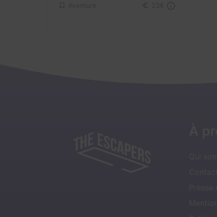
Aventure
23€
À p
Qui so
Contact
Presse
Mentio