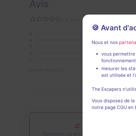
Avis
• 0 avis
Aucun 
🍪 Avant d'
5
0
4
0
Nous et nos
partena
3
0
2
0
vous permettre 
1
0
fonctionnement
mesurer les sta
Contrôle des avis
est utilisée et 
The Escapers n'utili
Vous disposez de la
notre page CGU en ba
Personne n'a encore joué cette