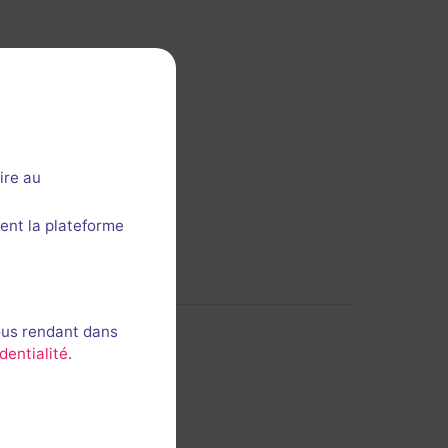
 cette section ?
ire au
ent la plateforme
ous rendant dans
dentialité
.