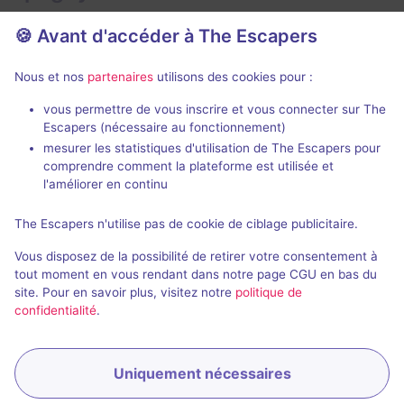
🍪 Avant d'accéder à The Escapers
Nous et nos
partenaires
utilisons des cookies pour :
Action game
50 min
vous permettre de vous inscrire et vous connecter sur The
Escapers (nécessaire au fonctionnement)
Fort Boyard Aventures
La Chambre 
mesurer les statistiques d'utilisation de The Escapers pour
Fort Boyard Aventures
- Annecy
Trip Trap Esca
comprendre comment la plateforme est utilisée et
4 / 5
8 avis
l'améliorer en continu
2 - 5
Intermédiaire
3 - 8
The Escapers n'utilise pas de cookie de ciblage publicitaire.
Aventure
23€
Vous disposez de la possibilité de retirer votre consentement à
tout moment en vous rendant dans notre page CGU en bas du
site. Pour en savoir plus, visitez notre
politique de
confidentialité
.
Uniquement nécessaires
Réserver