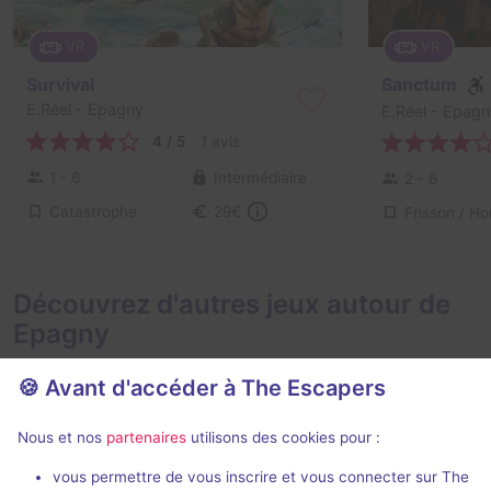
VR
VR
Survival
Sanctum
E.Réel
- Epagny
E.Réel
- Epagn
4 / 5
1 avis
1 - 6
Intermédiaire
2 - 6
Catastrophe
29€
Découvrez d'autres jeux autour de
Epagny
🍪 Avant d'accéder à The Escapers
Nous et nos
partenaires
utilisons des cookies pour :
Action game
50 min
vous permettre de vous inscrire et vous connecter sur The