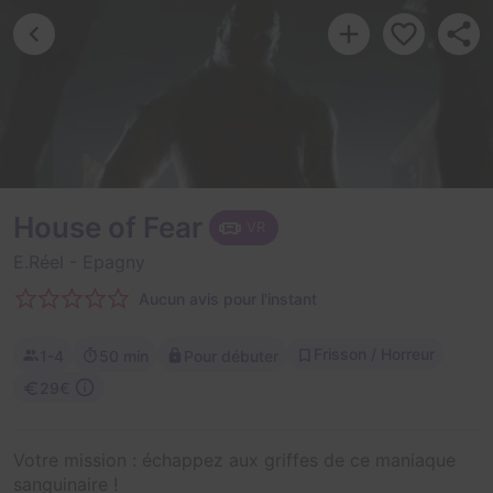
House of Fear
VR
E.Réel
- Epagny
Aucun avis pour l'instant
Frisson / Horreur
1-4
50 min
Pour débuter
29€
Votre mission : échappez aux griffes de ce maniaque
sanguinaire !