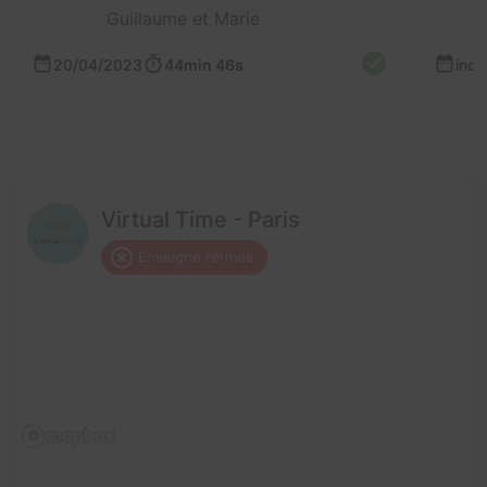
Guillaume et Marie
20/04/2023
44min 46s
inc
Virtual Time - Paris
Enseigne fermée