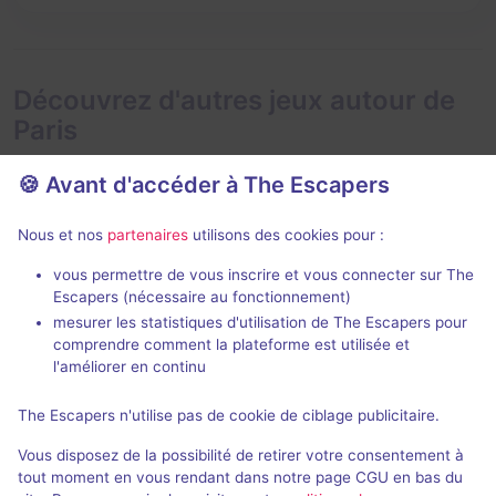
Découvrez d'autres jeux autour de
Paris
🍪 Avant d'accéder à The Escapers
Nous et nos
partenaires
utilisons des cookies pour :
2 h
vous permettre de vous inscrire et vous connecter sur The
Escapers (nécessaire au fonctionnement)
Zone 51
Le Taxiderm
mesurer les statistiques d'utilisation de The Escapers pour
Live Cinema
- Paris
Deep Inside
- P
comprendre comment la plateforme est utilisée et
5 / 5
274 avis
l'améliorer en continu
3 - 6
Intermédiaire
2 - 5
The Escapers n'utilise pas de cookie de ciblage publicitaire.
Aventure
49€ - 75€
Vous disposez de la possibilité de retirer votre consentement à
tout moment en vous rendant dans notre page CGU en bas du