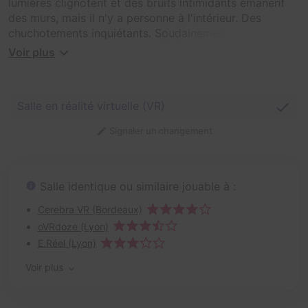
lumières clignotent et des bruits intimidants émanent
des murs, mais il n'y a personne à l'intérieur. Des
chuchotements inquiétants. Soudainement, des cris de
rage. Des ombres se déplacent dans les ténèbres. Ce
Voir plus
sont les ténèbres de l'inconnu absolu. Plus vous fouillez
l'histoire de La Maison, plus La Maison s'insinue dans
votre âme.
Salle en réalité virtuelle (VR)
Signaler un changement
Salle identique ou similaire jouable à :
Cerebra VR (Bordeaux)
oVRdoze (Lyon)
E.Réel (Lyon)
Voir plus