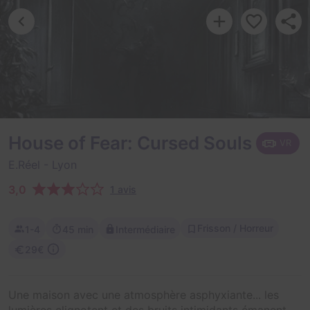
House of Fear: Cursed Souls
VR
E.Réel
- Lyon
3,0
1 avis
Frisson / Horreur
1-4
45 min
Intermédiaire
29€
Une maison avec une atmosphère asphyxiante... les
lumières clignotent et des bruits intimidants émanent