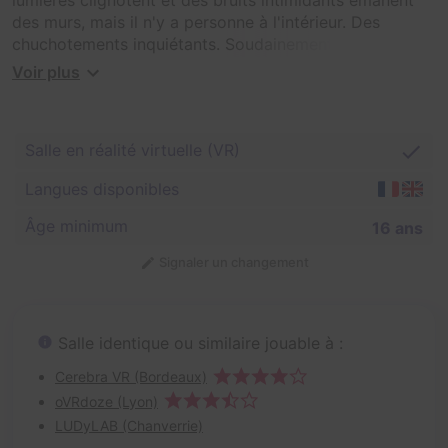
des murs, mais il n'y a personne à l'intérieur. Des
chuchotements inquiétants. Soudainement, des cris de
rage. Des ombres se déplacent dans les ténèbres. Ce
Voir plus
sont les ténèbres de l'inconnu absolu. Plus vous fouillez
l'histoire de La Maison, plus La Maison s'insinue dans
votre âme.
Salle en réalité virtuelle (VR)
Langues disponibles
Âge minimum
16 ans
Signaler un changement
Salle identique ou similaire jouable à :
Cerebra VR (Bordeaux)
oVRdoze (Lyon)
LUDyLAB (Chanverrie)