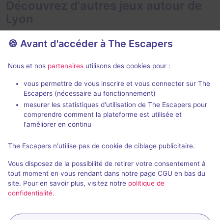
Découvrez d'autres jeux autour de
Lyon
🍪 Avant d'accéder à The Escapers
Nous et nos
partenaires
utilisons des cookies pour :
75 min
vous permettre de vous inscrire et vous connecter sur The
Escapers (nécessaire au fonctionnement)
La Chambre de Swan
Bon vent, Ma
mesurer les statistiques d'utilisation de The Escapers pour
Le Casse-Tête Delaunay
- Lyon
comprendre comment la plateforme est utilisée et
Zupple
- Lyon
4,9 / 5
295 avis
l'améliorer en continu
2 - 5
Intermédiaire
The Escapers n'utilise pas de cookie de ciblage publicitaire.
4 - 10
Fantastique, Enquête / Mystère
34€ - 52€
Vous disposez de la possibilité de retirer votre consentement à
tout moment en vous rendant dans notre page CGU en bas du
site. Pour en savoir plus, visitez notre
politique de
confidentialité
.