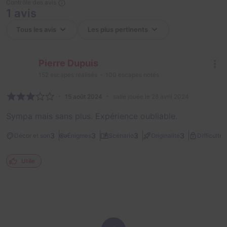
Contrôle des avis
1 avis
Pierre Dupuis
152
escapes réalisés
100
escapes notés
15 août 2024
salle jouée le 28 avril 2024
Sympa mais sans plus. Expérience oubliable.
1
3
3
3
3
Décor et son
Énigmes
Scénario
Originalité
Difficulté
Utile