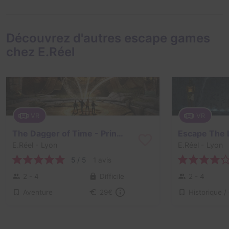
Découvrez d'autres escape games
chez E.Réel
VR
VR
The Dagger of Time - Prince of Persia
Escape The 
E.Réel
- Lyon
E.Réel
- Lyon
5 / 5
1 avis
2 - 4
Difficile
2 - 4
Aventure
29€