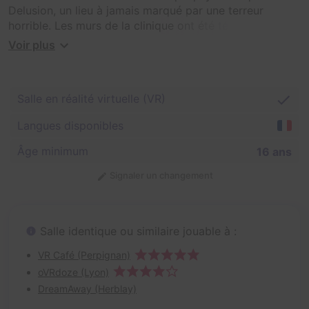
Delusion, un lieu à jamais marqué par une terreur
horrible. Les murs de la clinique ont été témoins d'une
horreur indescriptible : les corps sans vie et vidés de
Voir plus
leur sang des deux hommes. Des rumeurs circulaient
dans les couloirs tortueux, suggérant que la tragédie
aurait pu être déclenchée par les capacités
Salle en réalité virtuelle (VR)
surnaturelles possédées par la jeune fille tourmentée de
12 ans, Emily Hunter.
Langues disponibles
Votre tâche est de découvrir la vérité et de localiser
Âge minimum
16 ans
Emily mais le chemin sera semé de terreurs et de
Signaler un changement
cauchemars qui défient les limites de la compréhension
humaine. Préparez-vous à rencontrer le mal lui-même.
Salle identique ou similaire jouable à :
VR Café (Perpignan)
oVRdoze (Lyon)
DreamAway (Herblay)