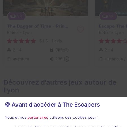
VR
VR
The Dagger of Time - Prince of Persia
Escape The 
E.Réel
- Lyon
E.Réel
- Lyon
5 / 5
1 avis
2 - 4
Difficile
2 - 4
Aventure
29€
Découvrez d'autres jeux autour de
Lyon
🍪 Avant d'accéder à The Escapers
Nous et nos
partenaires
utilisons des cookies pour :
75 min