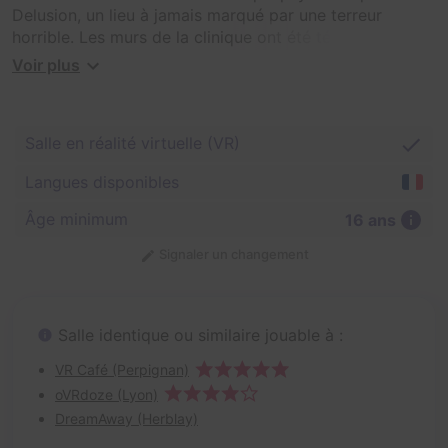
Delusion, un lieu à jamais marqué par une terreur
horrible. Les murs de la clinique ont été témoins d'une
horreur indescriptible : les corps sans vie et vidés de
Voir plus
leur sang des deux hommes. Des rumeurs circulaient
dans les couloirs tortueux, suggérant que la tragédie
aurait pu être déclenchée par les capacités
Salle en réalité virtuelle (VR)
surnaturelles possédées par la jeune fille tourmentée de
12 ans, Emily Hunter.
Langues disponibles
Votre tâche est de découvrir la vérité et de localiser
Âge minimum
16 ans
Emily mais le chemin sera semé de terreurs et de
Signaler un changement
cauchemars qui défient les limites de la compréhension
humaine. Préparez-vous à rencontrer le mal lui-même.
Salle identique ou similaire jouable à :
VR Café (Perpignan)
oVRdoze (Lyon)
DreamAway (Herblay)