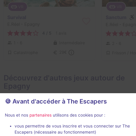
VR
VR
Survival
Sanctum
E.Réel
- Epagny
E.Réel
- Epagn
4 / 5
1 avis
1 - 6
Intermédiaire
2 - 6
Catastrophe
29€
Découvrez d'autres jeux autour de
Epagny
🍪 Avant d'accéder à The Escapers
Nous et nos
partenaires
utilisons des cookies pour :
Action game
50 min
vous permettre de vous inscrire et vous connecter sur The
Escapers (nécessaire au fonctionnement)
Fort Boyard Aventures
La Chambre 