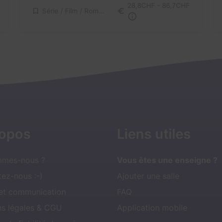
28,8CHF - 86,7CHF
Série / Film / Roman
ropos
Liens utiles
mmes-nous ?
Vous êtes une enseigne ?
ez-nous :-)
Ajouter une salle
 et communication
FAQ
ns légales & CGU
Application mobile