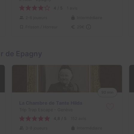
4 / 5
1 avis
2-6 joueurs
Intermédiaire
Frisson / Horreur
29€
ur de Epagny
90 min
La Chambre de Tante Hilda
Trip Trap Escape
- Genève
4,8 / 5
152 avis
3-8 joueurs
Intermédiaire