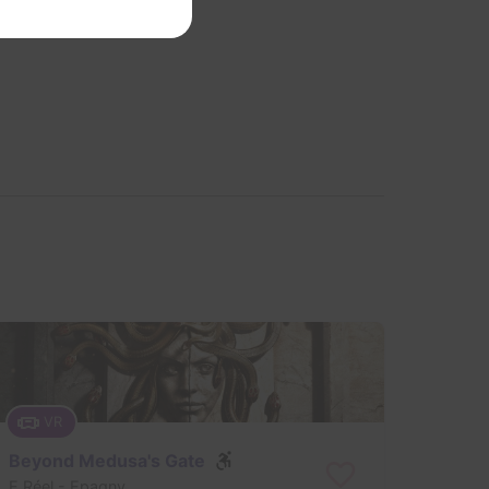
VR
Beyond Medusa's Gate
E.Réel
- Epagny