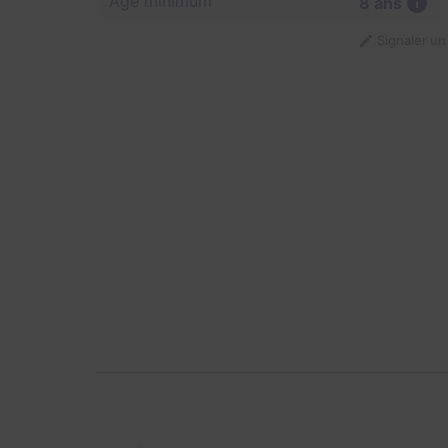
Âge minimum
8 ans
Signaler u