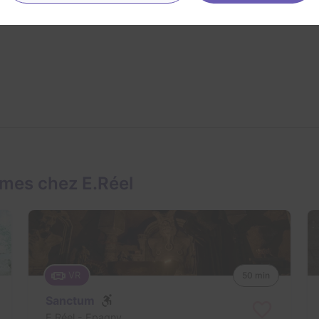
mes chez E.Réel
VR
50 min
Sanctum
E.Réel
- Epagny