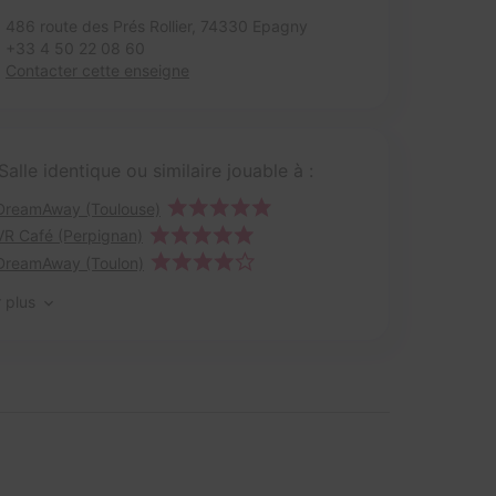
486 route des Prés Rollier,
74330 Epagny
+33 4 50 22 08 60
Contacter cette enseigne
Salle identique ou similaire jouable à :
DreamAway (Toulouse)
VR Café (Perpignan)
DreamAway (Toulon)
r plus