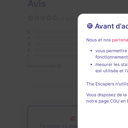
Avis
• 0 avis
Aucun 
🍪 Avant d'
5
0
4
0
Nous et nos
partena
3
0
2
0
vous permettre 
1
0
fonctionnement
mesurer les sta
Contrôle des avis
est utilisée et 
The Escapers n'utili
Vous disposez de la
notre page CGU en ba
Personne n'a encore joué cette