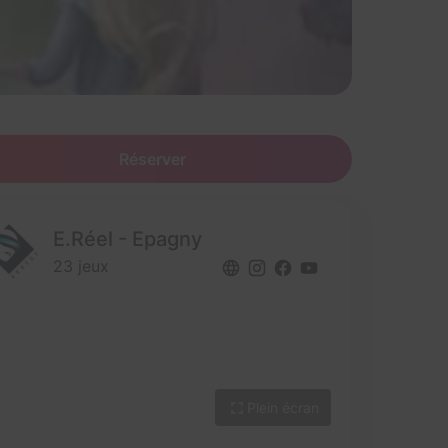
Réserver
E.Réel - Epagny
23 jeux
Plein écran