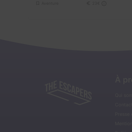
Aventure
23€
À p
Qui so
Contact
Presse
Mentio