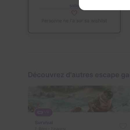
salle
Personne ne l'a sur sa wishlist
Découvrez d'autres escape ga
VR
Survival
E.Réel
- Epagny