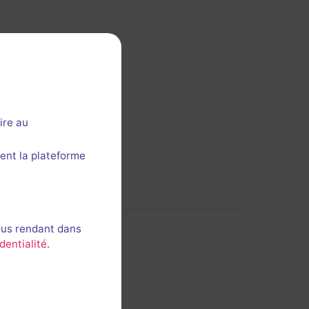
 cette section ?
ire au
ent la plateforme
ous rendant dans
dentialité
.