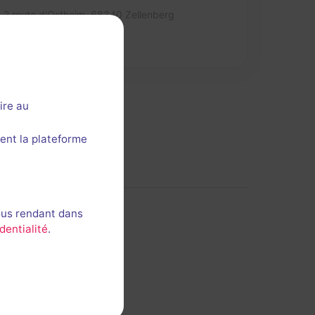
2 route d'Ostheim,
68340 Zellenberg
+33 6 70 26 15 44
Contacter cette enseigne
ire au
ent la plateforme
ous rendant dans
dentialité
.
 cette section ?