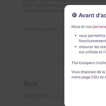
d'Alsace, de leurs cépages à leurs arômes afin
tel un oenologue aguerri. Accompagné par un 
l'aventure, plongez dans la découverte de l'un 
🍪 Avant d'
Nous et nos
partena
Date d'ouverture
Juin 2023
vous permettre 
Signaler u
fonctionnement
mesurer les sta
est utilisée et 
The Escapers n'utili
Vous disposez de la
notre page CGU en ba
Avis
• 0 avis
Aucun 