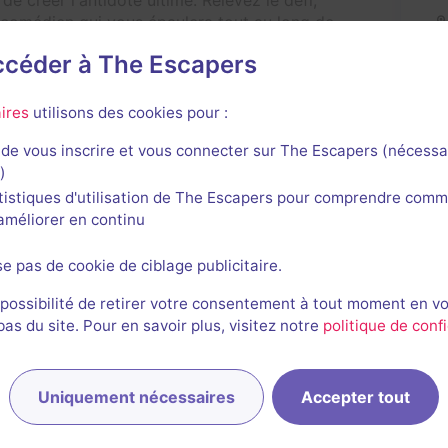
 de créer l'antidote ultime. Relevez le défi,
comédien qui vous épaulera tout au long de
des trésors de notre région.
accéder à The Escapers
ires
utilisons des cookies pour :
Date de fermeture
Septembre 2023
de vous inscrire et vous connecter sur The Escapers (nécessa
n changement
)
tistiques d'utilisation de The Escapers pour comprendre comm
l'améliorer en continu
se pas de cookie de ciblage publicitaire.
 possibilité de retirer votre consentement à tout moment en v
s du site. Pour en savoir plus, visitez notre
politique de confi
Uniquement nécessaires
Accepter tout
avis n'a encore été posté pour cette salle. Qui va inaugurer