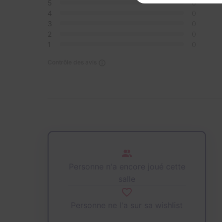
5
0
4
0
3
0
2
0
1
0
Contrôle des avis
Personne n'a encore joué cette
salle
Personne ne l'a sur sa wishlist