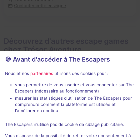
Contacter cette enseigne
Découvrez d'autres escape games
chez Trésor Aventure
🍪 Avant d'accéder à The Escapers
Nous et nos
partenaires
utilisons des cookies pour :
vous permettre de vous inscrire et vous connecter sur The
En extérieur
En extéri
2 h
Escapers (nécessaire au fonctionnement)
mesurer les statistiques d'utilisation de The Escapers pour
Enquête sur la Darse
Mystère à la
comprendre comment la plateforme est utilisée et
Trésor Aventure
Trésor Aventur
l'améliorer en continu
5 / 5
1 avis
The Escapers n'utilise pas de cookie de ciblage publicitaire.
1 - 10
Difficile
1 - 10
Logique, Enquête / Mystère
1,2€ - 12€
Vous disposez de la possibilité de retirer votre consentement à