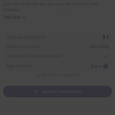
quartier de la ville de Lyon tout en résolvant des
énigmes.
Voir plus
Cette balade de moins de 2 kilomètres va vous
permettre de (re)découvrir le patrimoine historique du
quartier Bellecour mais aussi de rendre hommage à de
Langues disponibles
nombreux lyonnais qui ont fait croitre la renommée de
Lyon dans le monde entier.
Date d'ouverture
Juin 2019
Personnes à mobilité réduite
Âge minimum
8 ans
Signaler un changement
Ajouter une session