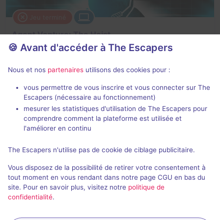
Jeu terminé
Agent Venture: The Heist
🍪 Avant d'accéder à The Escapers
4,5 / 5
1 avis
4 - 5
Inconnue
Nous et nos
partenaires
utilisons des cookies pour :
Enquête / Mystère
vous permettre de vous inscrire et vous connecter sur The
Escapers (nécessaire au fonctionnement)
mesurer les statistiques d'utilisation de The Escapers pour
comprendre comment la plateforme est utilisée et
l'améliorer en continu
The Escapers n'utilise pas de cookie de ciblage publicitaire.
Jeu terminé
Vous disposez de la possibilité de retirer votre consentement à
BAD side of the moon
tout moment en vous rendant dans notre page CGU en bas du
site. Pour en savoir plus, visitez notre
politique de
4,5 / 5
1 avis
confidentialité
.
4 - 5
Inconnue