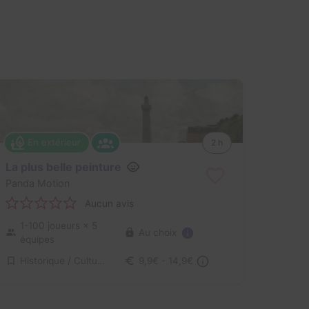
En extérieur
2 h
La plus belle peinture
Panda Motion
Aucun avis
1-100 joueurs
× 5
Au choix
équipes
Historique / Culturel, Enquête / Mystère
9,9€ - 14,9€