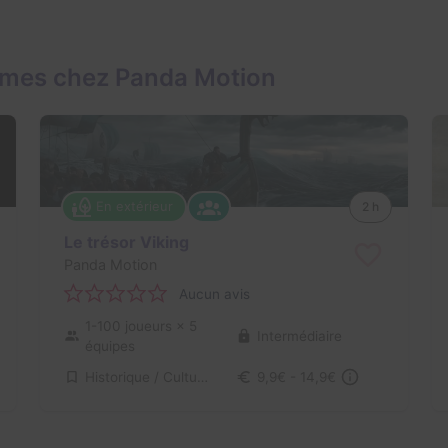
ames chez Panda Motion
En extérieur
2 h
Le trésor Viking
Panda Motion
Aucun avis
1-100 joueurs
× 5
Intermédiaire
équipes
Historique / Culturel, Aventure
9,9€ - 14,9€