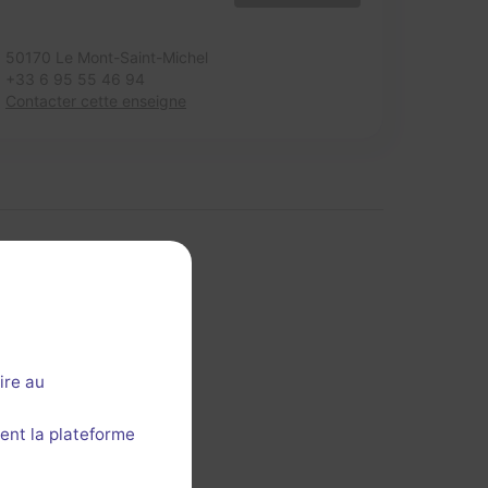
50170 Le Mont-Saint-Michel
+33 6 95 55 46 94
Contacter cette enseigne
 cette section ?
ire au
ent la plateforme