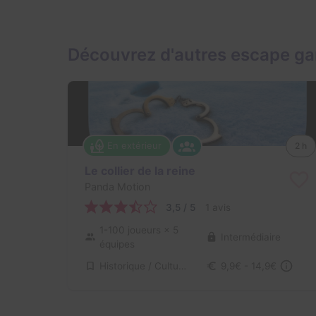
Découvrez d'autres escape g
En extérieur
2 h
Le collier de la reine
Panda Motion
3,5 / 5
1 avis
1-100 joueurs
× 5
Intermédiaire
équipes
Historique / Culturel, Enquête / Mystère
9,9€ - 14,9€