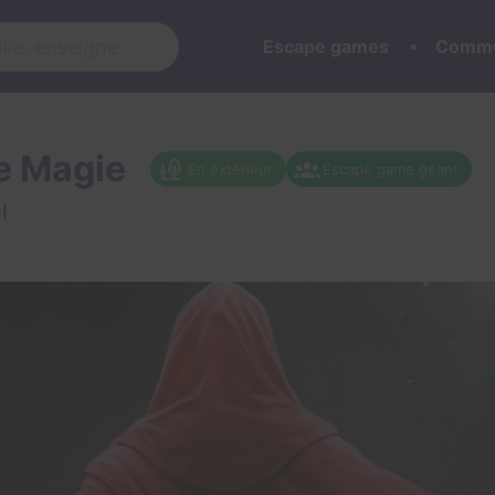
Escape games
Commu
de Magie
En extérieur
Escape game géant
l