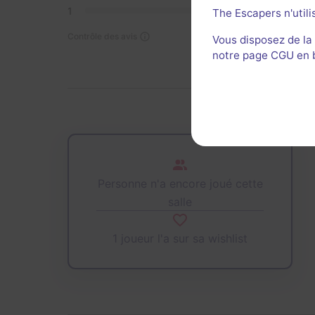
1
0
The Escapers n'utili
Contrôle des avis
Vous disposez de la
notre page CGU en ba
Personne n'a encore joué cette
salle
1 joueur l'a sur sa wishlist