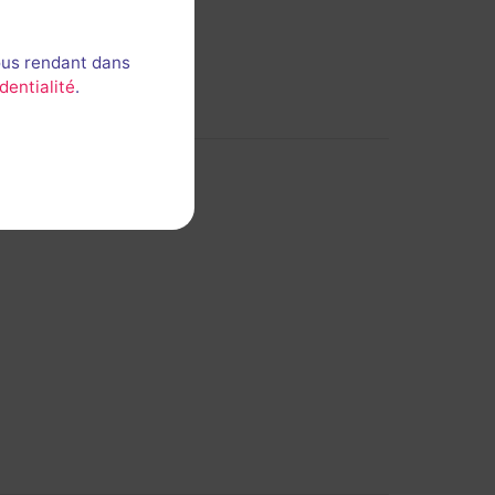
ous rendant dans
dentialité
.