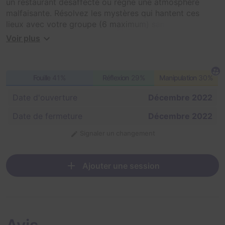
un restaurant désaffecté où règne une atmosphère
malfaisante. Résolvez les mystères qui hantent ces
lieux avec votre groupe (6 maximum) sans sombrer
dans la démence qui vous guête.
Voir plus
Fouille
41%
Réflexion
29%
Manipulation
30%
Date d'ouverture
Décembre 2022
Date de fermeture
Décembre 2022
Signaler un changement
Ajouter une session