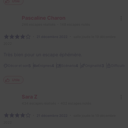
Utile
Pascaline Charon
246
escapes réalisés
148
escapes notés
21 décembre 2022
salle jouée le 19 décembre
2022
Très bien pour un escape éphémère.
2
5
4
4
3
Décor et son
Énigmes
Scénario
Originalité
Difficulté
Utile
Sara Z
434
escapes réalisés
402
escapes notés
21 décembre 2022
salle jouée le 19 décembre
2022