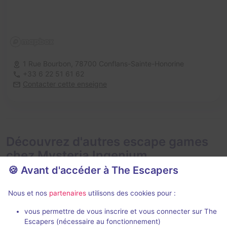
1 Rue Bourbon,
78700 Conflans-Sainte-Honorine
+33 6 22 51 61 62
Contacter cette enseigne
Découvrez d'autres escape games
chez Mysteria Ingenium
🍪 Avant d'accéder à The Escapers
Nous et nos
partenaires
utilisons des cookies pour :
vous permettre de vous inscrire et vous connecter sur The
Évènement
Escapers (nécessaire au fonctionnement)