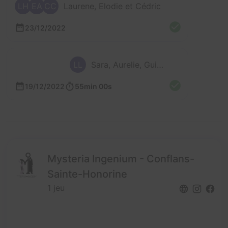
LH
EA
CC
Laurene, Elodie et Cédric
23/12/2022
LL
Sara, Aurelie, Guillaume, Pascaline, Loïc et 1 autre
19/12/2022
55min 00s
Mysteria Ingenium - Conflans-
Sainte-Honorine
1 jeu