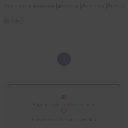
2
5
5
5
4
Décor et son
Énigmes
Scénario
Originalité
Difficulté
Utile
1
8 joueurs ont joué cette salle
Personne ne l'a sur sa wishlist