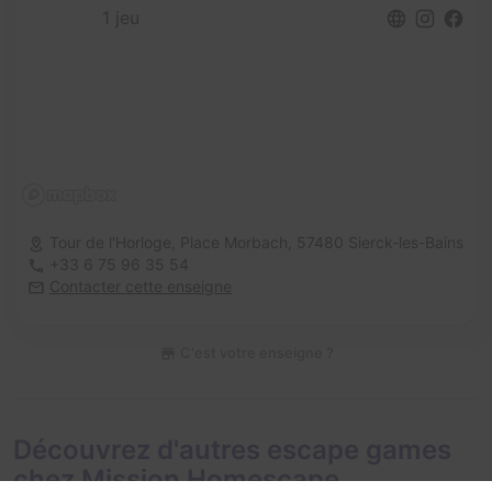
1 jeu
Tour de l'Horloge, Place Morbach,
57480 Sierck-les-Bains
+33 6 75 96 35 54
Contacter cette enseigne
C'est votre enseigne ?
Découvrez d'autres escape games
chez Mission Homescape